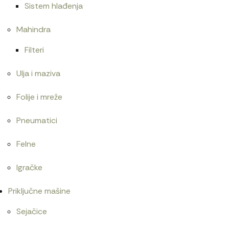
Sistem hlađenja
Mahindra
Filteri
Ulja i maziva
Folije i mreže
Pneumatici
Felne
Igračke
Priključne mašine
Sejačice