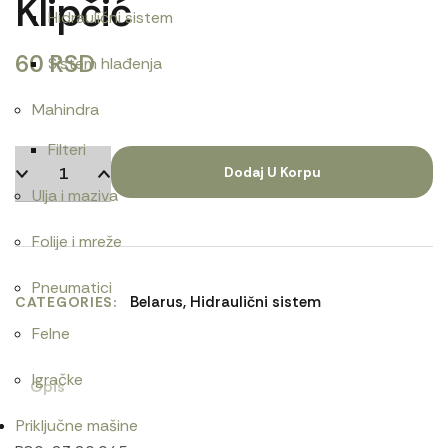
Klipčić
Hidraulični sistem
60
RSD
Sistem hlađenja
Mahindra
Filteri
Dodaj U Korpu
Ulja i maziva
Folije i mreže
Pneumatici
Belarus
,
Hidraulični sistem
CATEGORIES
Felne
Igračke
Opis
Priključne mašine