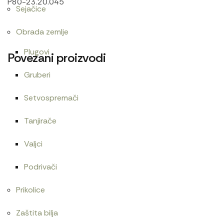
P80-23.20.045
Sejačice
Obrada zemlje
Plugovi
Povezani proizvodi
Gruberi
Setvospremači
Alnaser LTZ-JUMZ
Alnaser Magneton IMT
21.600
RSD
21.000
RSD
Tanjirače
Valjci
Podrivači
Alnaser 24V/3,5kW Magneton
Prikolice
20.400
RSD
Zaštita bilja