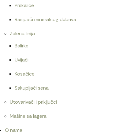
Prskalice
Alnaser 12V/3,2kW Magneton
Rasipači mineralnog đubriva
19.800
RSD
Zelena linija
Balirke
Uvijači
Kosačice
Sakupljači sena
Utovarivači i priključci
Mašine sa lagera
O nama