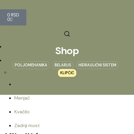
0
RSD
0
Početna
Shop
Prodavnica
POLJOMEHANIKA
BELARUS
HIDRAULIČNI SISTEM
Belarus
KLIPČIĆ
Motorna grupa
Menjač
Kvačilo
Zadnji most