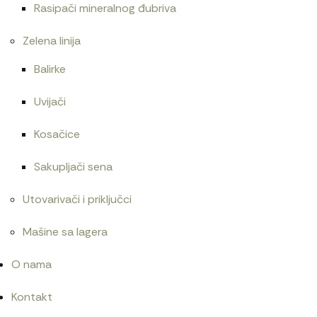
Rasipači mineralnog đubriva
Zelena linija
Balirke
Uvijači
Kosačice
Sakupljači sena
Utovarivači i priključci
Mašine sa lagera
O nama
Kontakt