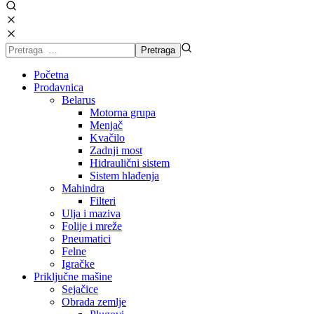
Početna
Prodavnica
Belarus
Motorna grupa
Menjač
Kvačilo
Zadnji most
Hidraulični sistem
Sistem hlađenja
Mahindra
Filteri
Ulja i maziva
Folije i mreže
Pneumatici
Felne
Igračke
Priključne mašine
Sejačice
Obrada zemlje