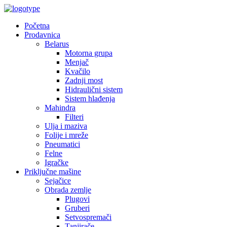
Početna
Prodavnica
Belarus
Motorna grupa
Menjač
Kvačilo
Zadnji most
Hidraulični sistem
Sistem hlađenja
Mahindra
Filteri
Ulja i maziva
Folije i mreže
Pneumatici
Felne
Igračke
Priključne mašine
Sejačice
Obrada zemlje
Plugovi
Gruberi
Setvospremači
Tanjirače