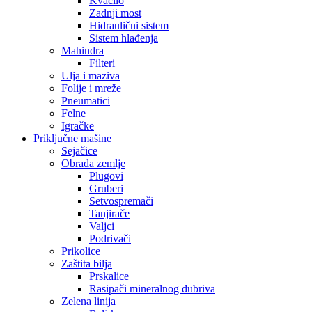
Kvačilo
Zadnji most
Hidraulični sistem
Sistem hlađenja
Mahindra
Filteri
Ulja i maziva
Folije i mreže
Pneumatici
Felne
Igračke
Priključne mašine
Sejačice
Obrada zemlje
Plugovi
Gruberi
Setvospremači
Tanjirače
Valjci
Podrivači
Prikolice
Zaštita bilja
Prskalice
Rasipači mineralnog đubriva
Zelena linija