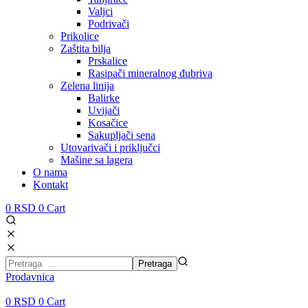
Valjci
Podrivači
Prikolice
Zaštita bilja
Prskalice
Rasipači mineralnog đubriva
Zelena linija
Balirke
Uvijači
Kosačice
Sakupljači sena
Utovarivači i priključci
Mašine sa lagera
O nama
Kontakt
0
RSD
0
Cart
Prodavnica
0
RSD
0
Cart