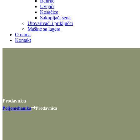
Balirke
Uvijači
Kosačice
Sakupljači sena
Utovarivači i priključci
Mašine sa lagera
O nama
Kontakt
Prodavnica
Poljomehanika
Prodavnica