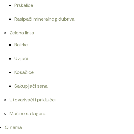
Prskalice
Rasipači mineralnog đubriva
Zelena linija
Balirke
Uvijači
Kosačice
Sakupljači sena
Utovarivači i priključci
Mašine sa lagera
O nama