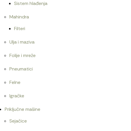
Sistem hlađenja
Mahindra
Filteri
Ulja i maziva
Folije i mreže
Pneumatici
Felne
Igračke
Priključne mašine
Sejačice