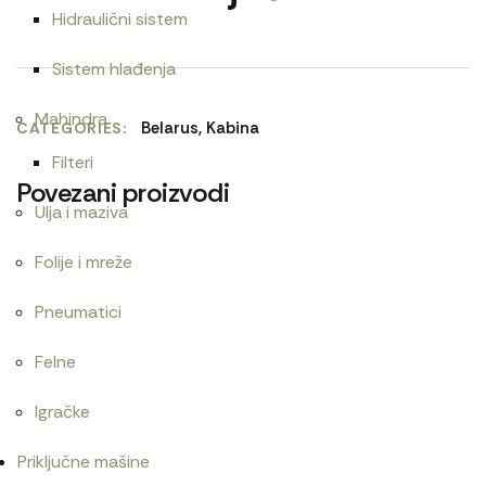
Hidraulični sistem
Sistem hlađenja
Mahindra
Belarus
,
Kabina
CATEGORIES
Filteri
Povezani proizvodi
Ulja i maziva
Folije i mreže
Ac pumpa
Alnaser Magneton IMT
Pneumatici
2.700
RSD
21.000
RSD
Felne
Igračke
Guma menjača nt
Alnaser 24V
Priključne mašine
18.000
RSD