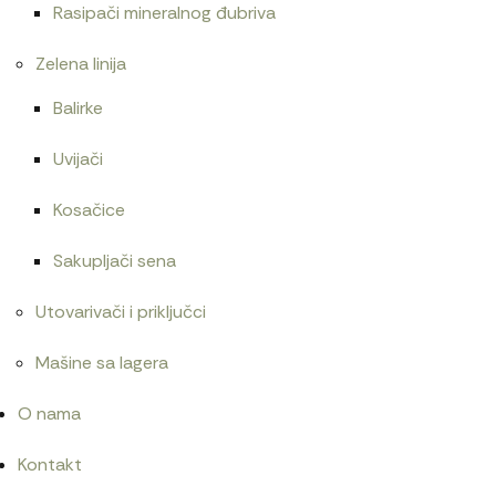
Rasipači mineralnog đubriva
Zelena linija
Balirke
Uvijači
Kosačice
Sakupljači sena
Utovarivači i priključci
Mašine sa lagera
O nama
Kontakt