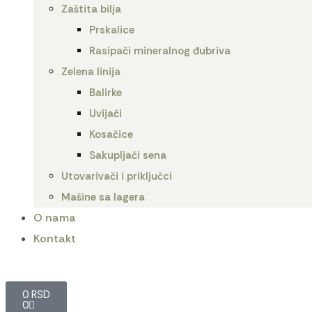
Zaštita bilja
Prskalice
Rasipači mineralnog đubriva
Zelena linija
Balirke
Uvijači
Kosačice
Sakupljači sena
Utovarivači i priključci
Mašine sa lagera
O nama
Kontakt
0
RSD
0