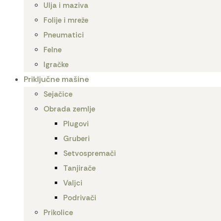
Ulja i maziva
Folije i mreže
Pneumatici
Felne
Igračke
Priključne mašine
Sejačice
Obrada zemlje
Plugovi
Gruberi
Setvospremači
Tanjirače
Valjci
Podrivači
Prikolice