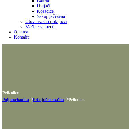
Balirke
Uvijači
Kosačice
Sakupljači sena
Utovarivači i priključci
Mašine sa lagera
O nama
Kontakt
Prikolice
Poljomehanika
Priključne mašine
Prikolice