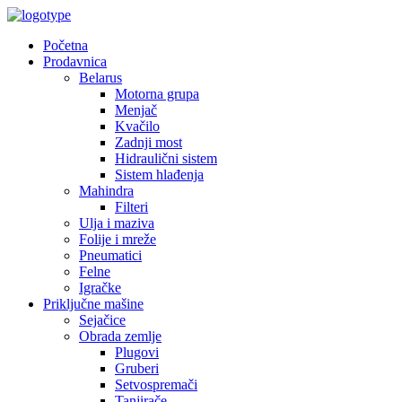
Početna
Prodavnica
Belarus
Motorna grupa
Menjač
Kvačilo
Zadnji most
Hidraulični sistem
Sistem hlađenja
Mahindra
Filteri
Ulja i maziva
Folije i mreže
Pneumatici
Felne
Igračke
Priključne mašine
Sejačice
Obrada zemlje
Plugovi
Gruberi
Setvospremači
Tanjirače