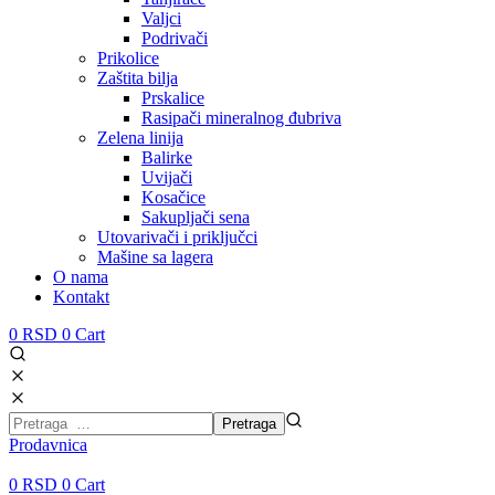
Valjci
Podrivači
Prikolice
Zaštita bilja
Prskalice
Rasipači mineralnog đubriva
Zelena linija
Balirke
Uvijači
Kosačice
Sakupljači sena
Utovarivači i priključci
Mašine sa lagera
O nama
Kontakt
0
RSD
0
Cart
Prodavnica
0
RSD
0
Cart