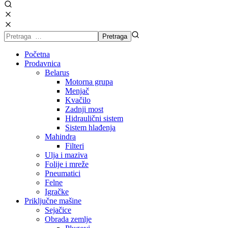
Početna
Prodavnica
Belarus
Motorna grupa
Menjač
Kvačilo
Zadnji most
Hidraulični sistem
Sistem hlađenja
Mahindra
Filteri
Ulja i maziva
Folije i mreže
Pneumatici
Felne
Igračke
Priključne mašine
Sejačice
Obrada zemlje