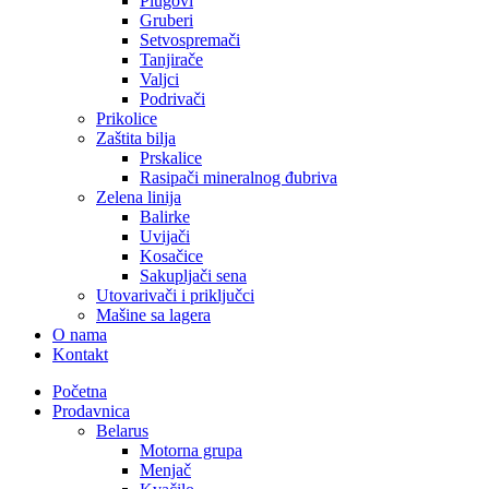
Plugovi
Gruberi
Setvospremači
Tanjirače
Valjci
Podrivači
Prikolice
Zaštita bilja
Prskalice
Rasipači mineralnog đubriva
Zelena linija
Balirke
Uvijači
Kosačice
Sakupljači sena
Utovarivači i priključci
Mašine sa lagera
O nama
Kontakt
Početna
Prodavnica
Belarus
Motorna grupa
Menjač