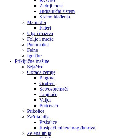
Kvačilo
Zadnji most
Hidraulični sistem
Sistem hlađenja
Mahindra
Filteri
Ulja i maziva
Folije i mreže
Pneumatici
Felne
Igračke
Priključne mašine
Sejačice
Obrada zemlje
Plugovi
Gruberi
Setvospremači
Tanjirače
Valjci
Podrivači
Prikolice
Zaštita bilja
Prskalice
Rasipači mineralnog đubriva
Zelena linija