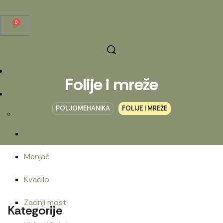
0
Početna
Folije i mreže
Prodavnica
POLJOMEHANIKA
FOLIJE I MREŽE
Belarus
Motorna grupa
Menjač
Kvačilo
Zadnji most
Kategorije