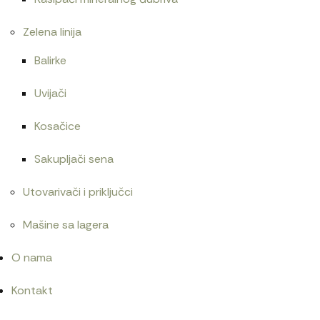
Zelena linija
Balirke
Uvijači
Kosačice
Sakupljači sena
Utovarivači i priključci
Mašine sa lagera
O nama
Kontakt