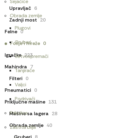
Sejačice
Upravljač
6
Obrada zemlje
Zadnji most
20
Plugovi
Felne
0
Gruberi
Folije i mreže
0
Igračke
223
Setvospremači
Mahindra
7
Tanjirače
Filteri
0
Valjci
Pneumatici
0
Podrivači
Priključne mašine
131
Prikolice
Mašine sa lagera
28
Obrada zemlje
40
Zaštita bilja
Gruberi
8