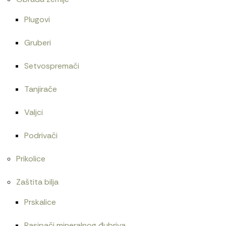
Plugovi
Gruberi
Setvospremači
Tanjirače
Valjci
Podrivači
Prikolice
Zaštita bilja
Prskalice
Rasipači mineralnog đubriva