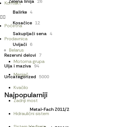
Zelena linija
26
Kontakt
Balirke
4
Kosačice
12
Početna
Sakupljači sena
4
Prodavnica
Uvijači
6
Belarus
Rezervni delovi
7
Motorna grupa
Ulja i maziva
94
Menjač
Uncategorized
5000
Kvačilo
Najpopularniji
Zadnji most
Metal-Fach Z011/2
Hidraulični sistem
Sistem hlađenja