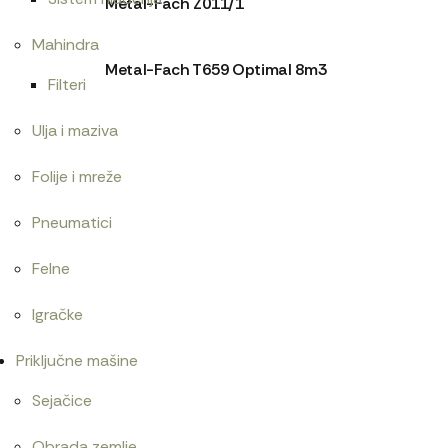
Metal-Fach Z011/1
Mahindra
Metal-Fach T659 Optimal 8m3
Filteri
Ulja i maziva
Folije i mreže
Pneumatici
Felne
Igračke
Priključne mašine
Sejačice
Obrada zemlje