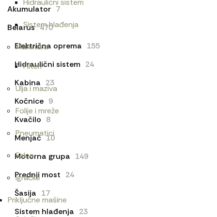
Hidraulični sistem
Akumulator
7
Sistem hlađenja
Belarus
470
Električna oprema
155
Mahindra
Hidraulični sistem
24
Filteri
Kabina
23
Ulja i maziva
Kočnice
9
Folije i mreže
Kvačilo
8
Pneumatici
Menjač
10
Felne
Motorna grupa
149
Prednji most
24
Igračke
Šasija
17
Priključne mašine
Sistem hlađenja
23