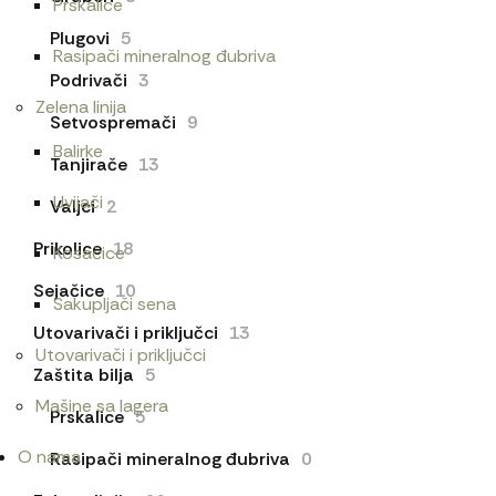
Prskalice
Plugovi
5
Rasipači mineralnog đubriva
Podrivači
3
Zelena linija
Setvospremači
9
Balirke
Tanjirače
13
Uvijači
Valjci
2
Prikolice
18
Kosačice
Sejačice
10
Sakupljači sena
Utovarivači i priključci
13
Utovarivači i priključci
Zaštita bilja
5
Mašine sa lagera
Prskalice
5
O nama
Rasipači mineralnog đubriva
0