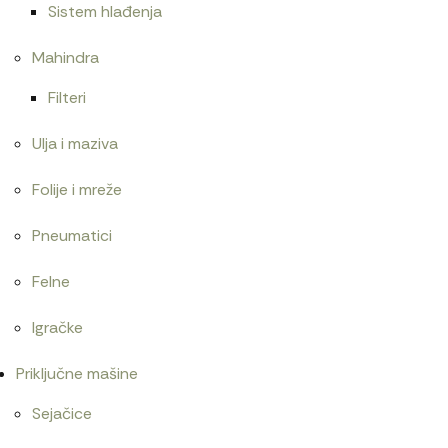
Sistem hlađenja
Mahindra
Filteri
Ulja i maziva
Folije i mreže
Pneumatici
Felne
Igračke
Priključne mašine
Sejačice