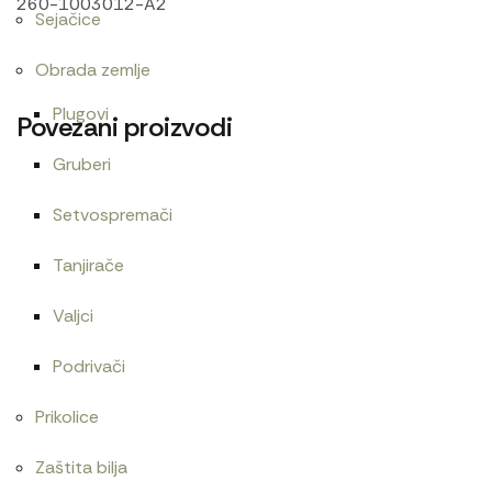
260-1003012-A2
Sejačice
Obrada zemlje
Plugovi
Povezani proizvodi
Gruberi
Setvospremači
Alnaser iskra imt,zmaj 11.132.166 3,2kW
31.200
RSD
Tanjirače
Valjci
Podrivači
Ac pumpa T-25-40
Alnaser LTZ-JUMZ
Prikolice
2.880
RSD
21.600
RSD
Zaštita bilja