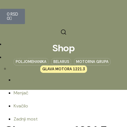
0
RSD
0
Početna
Shop
Prodavnica
POLJOMEHANIKA
BELARUS
MOTORNA GRUPA
Belarus
GLAVA MOTORA 1221.3
Motorna grupa
Menjač
Kvačilo
Zadnji most