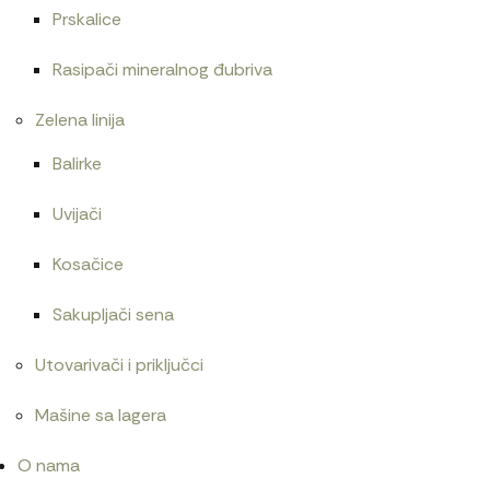
Prskalice
Alnaser AZF4617
Rasipači mineralnog đubriva
57.000
RSD
Zelena linija
Balirke
Uvijači
Kosačice
Sakupljači sena
Utovarivači i priključci
Mašine sa lagera
O nama