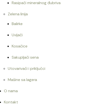
Rasipači mineralnog đubriva
Zelena linija
Balirke
Uvijači
Kosačice
Sakupljači sena
Utovarivači i priključci
Mašine sa lagera
O nama
Kontakt