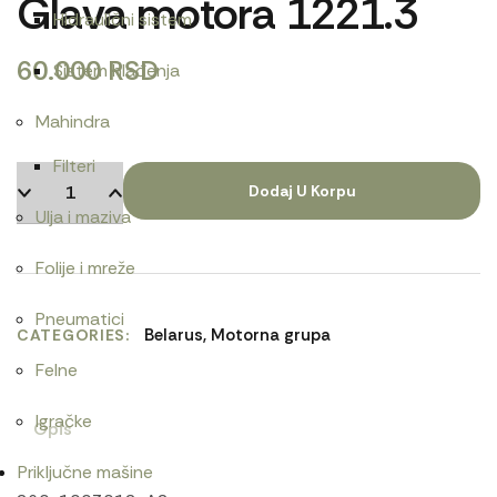
Glava motora 1221.3
Hidraulični sistem
60.000
RSD
Sistem hlađenja
Mahindra
Filteri
Dodaj U Korpu
Ulja i maziva
Folije i mreže
Pneumatici
Belarus
,
Motorna grupa
CATEGORIES
Felne
Igračke
Opis
Priključne mašine