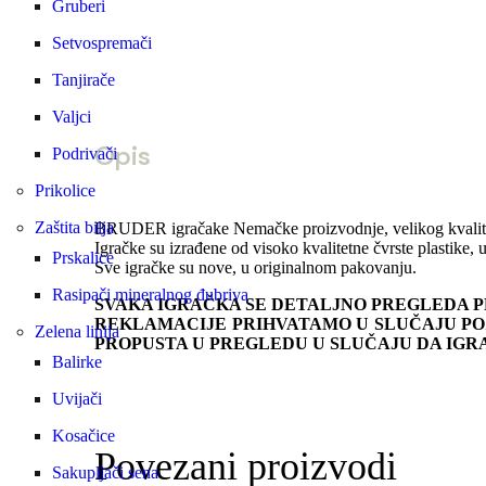
Gruberi
Setvospremači
Tanjirače
Valjci
Opis
Podrivači
Prikolice
Zaštita bilja
BRUDER igračake Nemačke proizvodnje, velikog kvalitet
Igračke su izrađene od visoko kvalitetne čvrste plastike, 
Prskalice
Sve igračke su nove, u originalnom pakovanju.
Rasipači mineralnog đubriva
SVAKA IGRAČKA SE DETALJNO PREGLEDA P
REKLAMACIJE PRIHVATAMO U SLUČAJU POZ
Zelena linija
PROPUSTA U PREGLEDU U SLUČAJU DA IGR
Balirke
Uvijači
Kosačice
Povezani proizvodi
Sakupljači sena