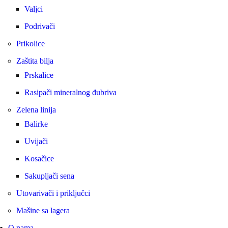
Valjci
Podrivači
Prikolice
Zaštita bilja
Prskalice
Rasipači mineralnog đubriva
Zelena linija
Balirke
Uvijači
Kosačice
Sakupljači sena
Utovarivači i priključci
Mašine sa lagera
O nama