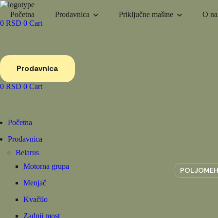
Početna
Prodavnica
Priključne mašine
O n
0
RSD
0
Cart
Prodavnica
0
RSD
0
Cart
Početna
Prodavnica
Belarus
Motorna grupa
POLJOMEH
Menjač
Kvačilo
Zadnji most