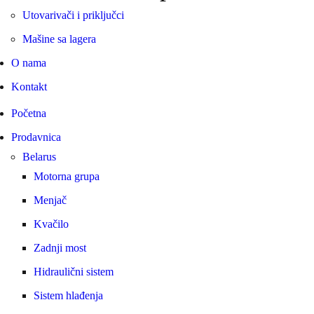
Utovarivači i priključci
Mašine sa lagera
Bruder prikolica Pottinger 
O nama
5.400
RSD
Kontakt
Početna
Prodavnica
Belarus
Bruder MAN TGS mixer/0371
Motorna grupa
6.300
RSD
Menjač
Kvačilo
Zadnji most
Hidraulični sistem
Sistem hlađenja