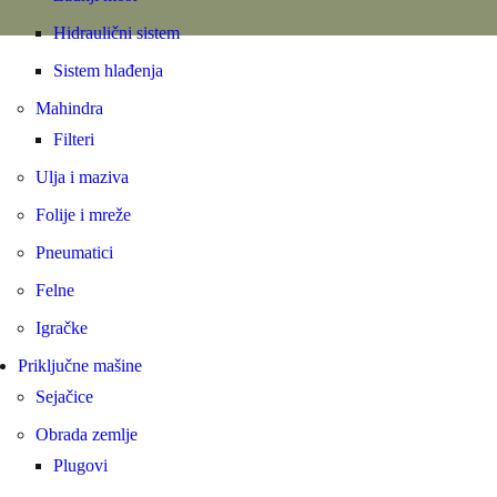
Hidraulični sistem
Sistem hlađenja
Mahindra
Filteri
Ulja i maziva
Folije i mreže
Pneumatici
Felne
Igračke
Priključne mašine
Sejačice
Obrada zemlje
Plugovi