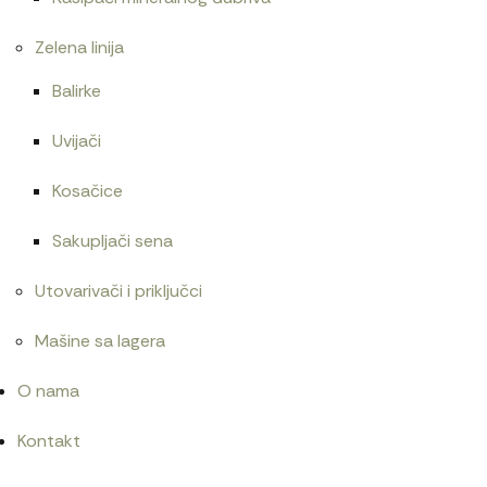
Zelena linija
Balirke
Uvijači
Kosačice
Sakupljači sena
Utovarivači i priključci
Mašine sa lagera
O nama
Kontakt