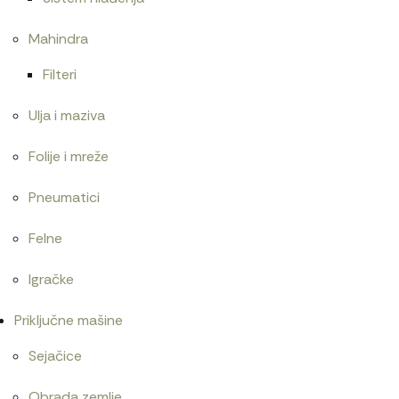
Mahindra
Filteri
Ulja i maziva
Folije i mreže
Pneumatici
Felne
Igračke
Priključne mašine
Sejačice
Obrada zemlje