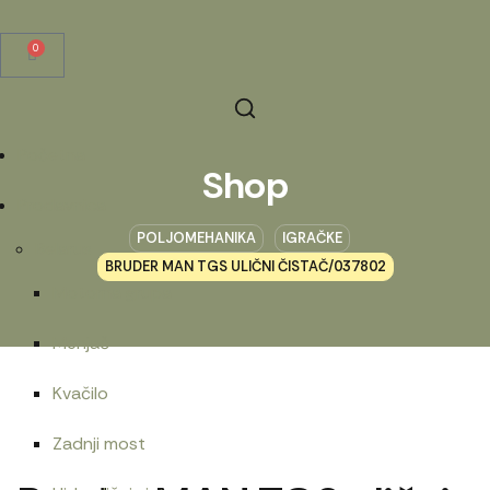
0
Početna
Shop
Prodavnica
POLJOMEHANIKA
IGRAČKE
Belarus
BRUDER MAN TGS ULIČNI ČISTAČ/037802
Motorna grupa
Menjač
Kvačilo
Zadnji most