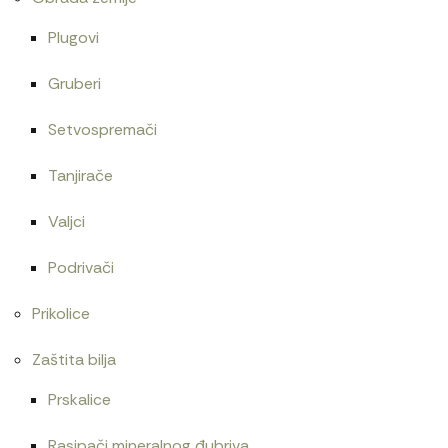
Plugovi
Gruberi
Setvospremači
Tanjirače
Valjci
Podrivači
Prikolice
Zaštita bilja
Prskalice
Rasipači mineralnog đubriva