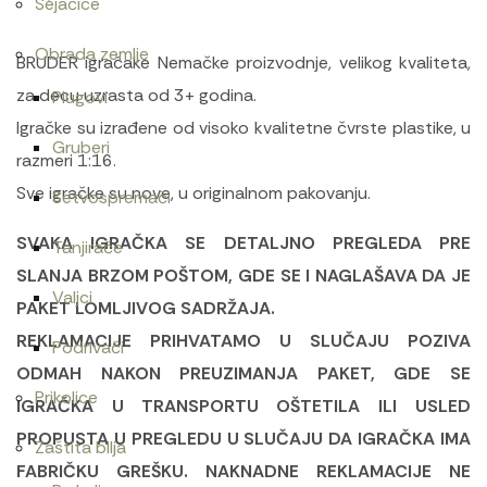
Sejačice
Obrada zemlje
BRUDER igračake Nemačke proizvodnje, velikog kvaliteta,
za decu uzrasta od 3+ godina.
Plugovi
Igračke su izrađene od visoko kvalitetne čvrste plastike, u
Gruberi
razmeri 1:16.
Sve igračke su nove, u originalnom pakovanju.
Setvospremači
SVAKA IGRAČKA SE DETALJNO PREGLEDA PRE
Tanjirače
SLANJA BRZOM POŠTOM, GDE SE I NAGLAŠAVA DA JE
Valjci
PAKET LOMLJIVOG SADRŽAJA.
REKLAMACIJE PRIHVATAMO U SLUČAJU POZIVA
Podrivači
ODMAH NAKON PREUZIMANJA PAKET, GDE SE
Prikolice
IGRAČKA U TRANSPORTU OŠTETILA ILI USLED
PROPUSTA U PREGLEDU U SLUČAJU DA IGRAČKA IMA
Zaštita bilja
FABRIČKU GREŠKU. NAKNADNE REKLAMACIJE NE