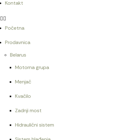
Kontakt
Bruder prikolica Pottinger Jumbo/022143
Početna
5.400
RSD
Prodavnica
Belarus
Motorna grupa
Bruder MAN TGA kiper/027650
4.500
RSD
Menjač
Kvačilo
Zadnji most
Hidraulični sistem
Sistem hlađenja