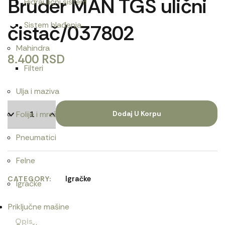
Bruder MAN TGS ulični
Hidraulični sistem
Sistem hlađenja
čistač/037802
Mahindra
8.400
RSD
Filteri
Ulja i maziva
Folije i mreže
Dodaj U Korpu
Pneumatici
Felne
Igračke
CATEGORY
Igračke
Priključne mašine
Opis