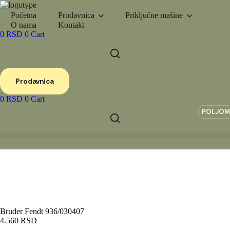
Početna
Prodavnica
Priključne mašine
O nama
Kontakt
0
RSD
0
Cart
Prodavnica
0
RSD
0
Cart
POLJOM
Bruder Fendt 936/030407
4.560
RSD