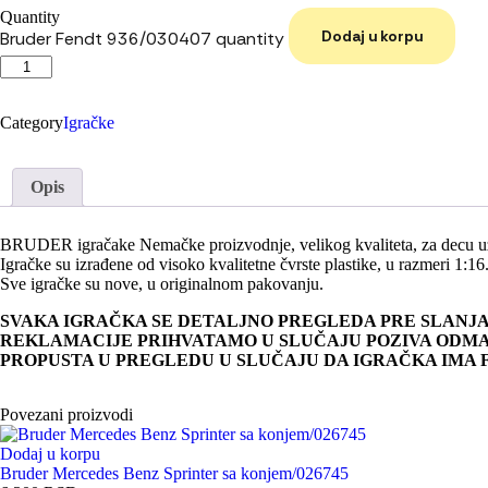
Quantity
Dodaj u korpu
Bruder Fendt 936/030407 quantity
Category
Igračke
Opis
BRUDER igračake Nemačke proizvodnje, velikog kvaliteta, za decu uz
Igračke su izrađene od visoko kvalitetne čvrste plastike, u razmeri 1:16
Sve igračke su nove, u originalnom pakovanju.
SVAKA IGRAČKA SE DETALJNO PREGLEDA PRE SLANJA
REKLAMACIJE PRIHVATAMO U SLUČAJU POZIVA ODMAH
PROPUSTA U PREGLEDU U SLUČAJU DA IGRAČKA IMA
Povezani proizvodi
Dodaj u korpu
Bruder Mercedes Benz Sprinter sa konjem/026745