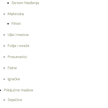
Sistem hlađenja
Mahindra
Filteri
Ulja i maziva
Folije i mreže
Pneumatici
Felne
Igračke
Priključne mašine
Sejačice