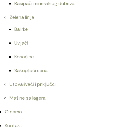
Rasipači mineralnog đubriva
Zelena linija
Balirke
Uvijači
Kosačice
Sakupljači sena
Utovarivači i priključci
Mašine sa lagera
O nama
Kontakt