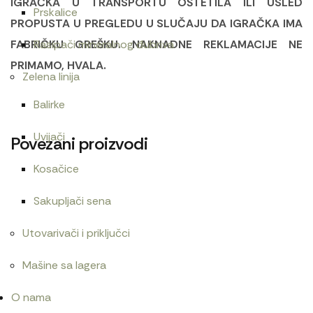
IGRAČKA U TRANSPORTU OŠTETILA ILI USLED
Prskalice
PROPUSTA U PREGLEDU U SLUČAJU DA IGRAČKA IMA
FABRIČKU GREŠKU. NAKNADNE REKLAMACIJE NE
Rasipači mineralnog đubriva
PRIMAMO, HVALA.
Zelena linija
Balirke
Uvijači
Povezani proizvodi
Kosačice
Sakupljači sena
Bruder Mercedes Benz Sprinter šlep sa autom/0267
7.500
RSD
Utovarivači i priključci
Mašine sa lagera
O nama
Bruder John Deere 7R 350 sa prikolicom i utovariva