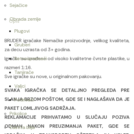
Sejačice
Obrada zemlje
Opis
Plugovi
BRUDER igračake Nemačke proizvodnje, velikog kvaliteta,
Gruberi
za decu uzrasta od 3+ godina.
Igračke su izrađene od visoko kvalitetne čvrste plastike, u
Setvospremači
razmeri 1:16.
Tanjirače
Sve igračke su nove, u originalnom pakovanju.
Valjci
SVAKA IGRAČKA SE DETALJNO PREGLEDA PRE
SLANJA BRZOM POŠTOM, GDE SE I NAGLAŠAVA DA JE
Podrivači
PAKET LOMLJIVOG SADRŽAJA.
Prikolice
REKLAMACIJE PRIHVATAMO U SLUČAJU POZIVA
ODMAH NAKON PREUZIMANJA PAKET, GDE SE
Zaštita bilja