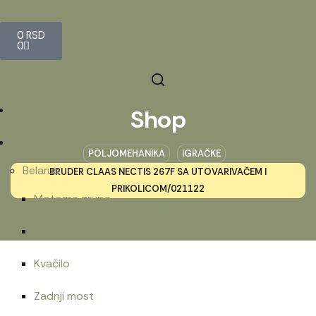
0
RSD
0
Početna
Shop
Prodavnica
POLJOMEHANIKA
IGRAČKE
Belarus
BRUDER CLAAS NECTIS 267F SA UTOVARIVAČEM I
PRIKOLICOM/021122
Motorna grupa
Menjač
Kvačilo
Zadnji most