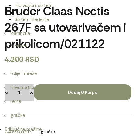
Hidraulični sistem
Bruder Claas Nectis
Sistem hlađenja
267F sa utovarivačem i
Mahindra
prikolicom/021122
Filteri
4.200
RSD
Ulja i maziva
Folije i mreže
Pneumatici
Dodaj U Korpu
Felne
Igračke
Priključne mašine
Igračke
CATEGORY