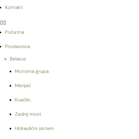
Kontakt
8.400
RSD
Početna
Bruder Mercedes Benz Arocs sa kranom/036515
Prodavnica
8.400
RSD
Belarus
Motorna grupa
Menjač
Bruder Mercedes Benz Sprinter vatrogasni/02673
6.900
RSD
Kvačilo
Zadnji most
Hidraulični sistem