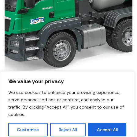
We value your privacy
Bruder MAN TGS mixer/037109
We use cookies to enhance your browsing experience,
serve personalised ads or content, and analyse our
6.300
RSD
traffic. By clicking "Accept All", you consent to our use of
cookies.
Customise
Reject All
Accept All