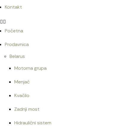
6.600
RSD
Kontakt
Početna
Bruder Dodge RAM, Ducati i vozač/025021
7.800
RSD
Prodavnica
Belarus
Motorna grupa
Bruder Fendt Vario 211/021801
Menjač
3.000
RSD
Kvačilo
Zadnji most
Hidraulični sistem