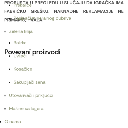
PROPUSTA U PREGLEDU U SLUČAJU DA IGRAČKA IMA
Prskalice
FABRIČKU GREŠKU. NAKNADNE REKLAMACIJE NE
Rasipači mineralnog đubriva
PRIMAMO, HVALA.
Zelena linija
Balirke
Povezani proizvodi
Uvijači
Kosačice
Bruder Land Rover, Ducati, prikolica i vozač/025892
Sakupljači sena
7.500
RSD
Utovarivači i priključci
Mašine sa lagera
Bruder Mercedes Benz Sprinter sa 2 figure/02670
O nama