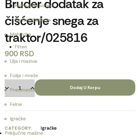
Bruder dodatak za
Hidraulični sistem
čišćenje snega za
Sistem hlađenja
traktor/025816
Mahindra
Filteri
900
RSD
Ulja i maziva
Folije i mreže
Dodaj U Korpu
Pneumatici
Felne
Igračke
Igračke
CATEGORY
Priključne mašine