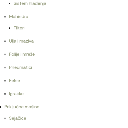
Sistem hlađenja
Mahindra
Filteri
Ulja i maziva
Folije i mreže
Pneumatici
Felne
Igračke
Priključne mašine
Sejačice