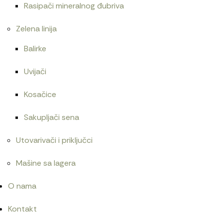
Rasipači mineralnog đubriva
Zelena linija
Balirke
Uvijači
Kosačice
Sakupljači sena
Utovarivači i priključci
Mašine sa lagera
O nama
Kontakt