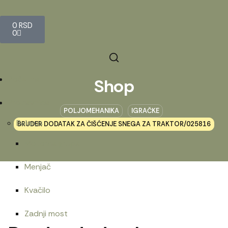
0
RSD
0
Početna
Shop
Prodavnica
POLJOMEHANIKA
IGRAČKE
Belarus
BRUDER DODATAK ZA ČIŠĆENJE SNEGA ZA TRAKTOR/025816
Motorna grupa
Menjač
Kvačilo
Zadnji most