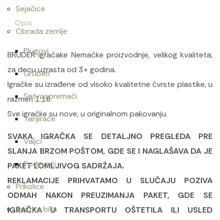
Sejačice
Opis
Obrada zemlje
Plugovi
BRUDER igračake Nemačke proizvodnje, velikog kvaliteta,
za decu uzrasta od 3+ godina.
Gruberi
Igračke su izrađene od visoko kvalitetne čvrste plastike, u
Setvospremači
razmeri 1:16.
Sve igračke su nove, u originalnom pakovanju.
Tanjirače
SVAKA IGRAČKA SE DETALJNO PREGLEDA PRE
Valjci
SLANJA BRZOM POŠTOM, GDE SE I NAGLAŠAVA DA JE
Podrivači
PAKET LOMLJIVOG SADRŽAJA.
REKLAMACIJE PRIHVATAMO U SLUČAJU POZIVA
Prikolice
ODMAH NAKON PREUZIMANJA PAKET, GDE SE
Zaštita bilja
IGRAČKA U TRANSPORTU OŠTETILA ILI USLED