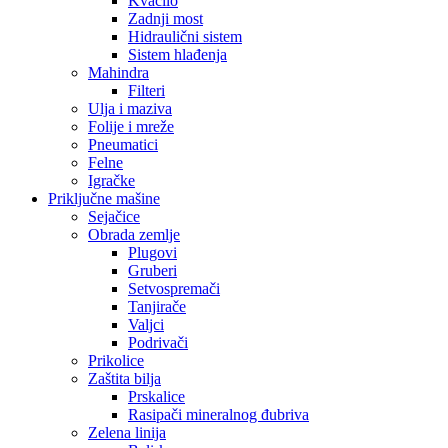
Kvačilo
Zadnji most
Hidraulični sistem
Sistem hlađenja
Mahindra
Filteri
Ulja i maziva
Folije i mreže
Pneumatici
Felne
Igračke
Priključne mašine
Sejačice
Obrada zemlje
Plugovi
Gruberi
Setvospremači
Tanjirače
Valjci
Podrivači
Prikolice
Zaštita bilja
Prskalice
Rasipači mineralnog đubriva
Zelena linija