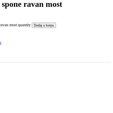
 spone ravan most
ravan most quantity
Dodaj u korpu
t