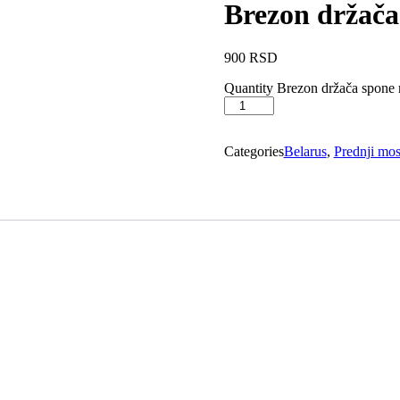
Brezon držača
900
RSD
Quantity
Brezon držača spone 
Categories
Belarus
,
Prednji mos