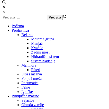
Početna
Prodavnica
Belarus
Motorna grupa
Menjač
Kvačilo
Zadnji most
Hidraulični sistem
Sistem hlađenja
Mahindra
Filteri
Ulja i maziva
Folije i mreže
Pneumatici
Felne
Igračke
Priključne mašine
Sejačice
Obrada zemlje