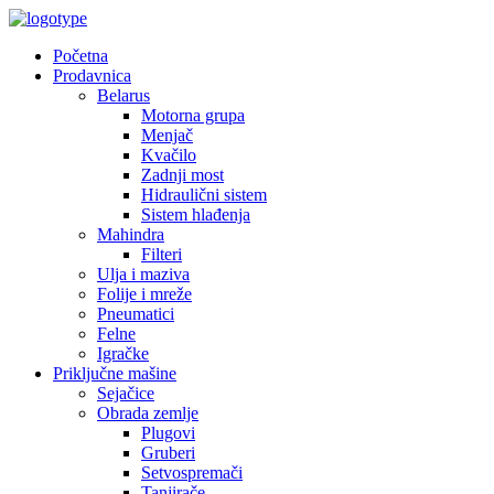
Početna
Prodavnica
Belarus
Motorna grupa
Menjač
Kvačilo
Zadnji most
Hidraulični sistem
Sistem hlađenja
Mahindra
Filteri
Ulja i maziva
Folije i mreže
Pneumatici
Felne
Igračke
Priključne mašine
Sejačice
Obrada zemlje
Plugovi
Gruberi
Setvospremači
Tanjirače