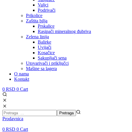
Valjci
Podrivači
Prikolice
Zaštita bilja
Prskalice
Rasipači mineralnog đubriva
Zelena linija
Balirke
Uvijači
Kosačice
Sakupljači sena
Utovarivači i priključci
Mašine sa lagera
O nama
Kontakt
0
RSD
0
Cart
Prodavnica
0
RSD
0
Cart