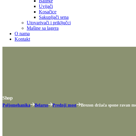
Balirke
Uvijači
Kosačice
Sakupljači sena
Utovarivači i priključci
Mašine sa lagera
O nama
Kontakt
Shop
Poljomehanika
Belarus
Prednji most
Brezon držača spone ravan m