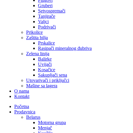
Plugovi
Gruberi
Setvospremači
Tanjirače
Valjci
Podrivači
Prikolice
Zaštita bilja
Prskalice
Rasipači mineralnog đubriva
Zelena linija
Balirke
Uvijači
Kosačice
Sakupljači sena
Utovarivači i priključci
Mašine sa lagera
O nama
Kontakt
Početna
Prodavnica
Belarus
Motorna grupa
Menjač