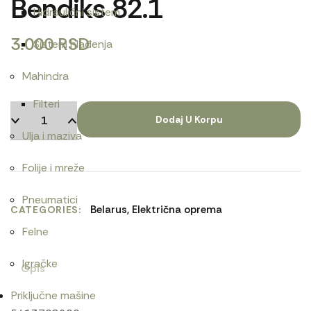
Bendiks 82.1
Hidraulični sistem
3.000
RSD
Sistem hlađenja
Mahindra
Filteri
Dodaj U Korpu
Ulja i maziva
Folije i mreže
Pneumatici
Belarus
,
Električna oprema
CATEGORIES
Felne
Igračke
Opis
Priključne mašine