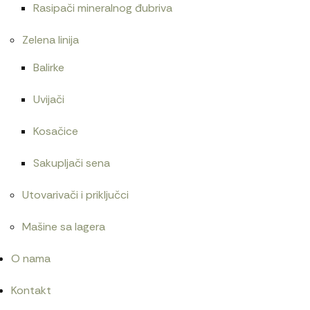
Rasipači mineralnog đubriva
Zelena linija
Balirke
Uvijači
Kosačice
Sakupljači sena
Utovarivači i priključci
Mašine sa lagera
O nama
Kontakt