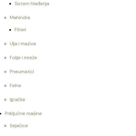
Sistem hlađenja
Mahindra
Filteri
Ulja i maziva
Folije i mreže
Pneumatici
Felne
Igračke
Priključne mašine
Sejačice