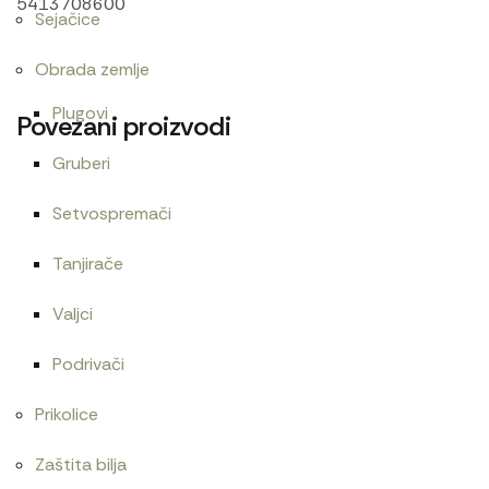
5413708600
Sejačice
Obrada zemlje
Plugovi
Povezani proizvodi
Gruberi
Setvospremači
Alnaser Magneton Zetor
Alnaser AZF4617
19.800
RSD
57.000
RSD
Tanjirače
Valjci
Podrivači
Alka rotacione pumpe T25
Prikolice
24
RSD
Zaštita bilja