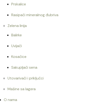
Prskalice
Alnaser iskra imt,zmaj 11.132.166 3,2kW
Rasipači mineralnog đubriva
31.200
RSD
Zelena linija
Balirke
Uvijači
Kosačice
Sakupljači sena
Utovarivači i priključci
Mašine sa lagera
O nama