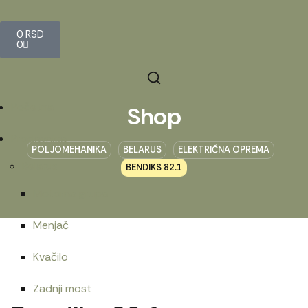
0
RSD
0
Početna
Shop
Prodavnica
POLJOMEHANIKA
BELARUS
ELEKTRIČNA OPREMA
Belarus
BENDIKS 82.1
Motorna grupa
Menjač
Kvačilo
Zadnji most