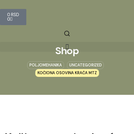
0
RSD
0
Shop
POLJOMEHANIKA
UNCATEGORIZED
KOČIONA OSOVINA KRAĆA MTZ