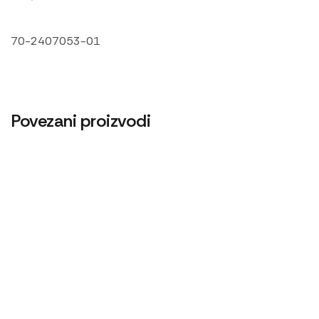
70-2407053-01
Povezani proizvodi
Cev goriva T25 1104150
Cev gumena 70×82
480
RSD
600
RSD
Centrifugalni filter 1221
Centrifugalni filter UMZ
11.100
RSD
4.200
RSD