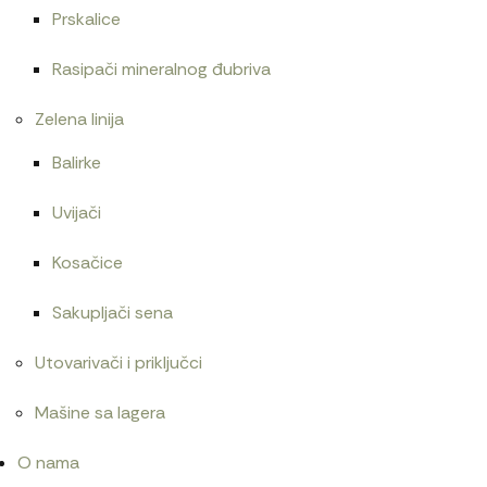
Prskalice
Rasipači mineralnog đubriva
Zelena linija
Balirke
Uvijači
Kosačice
Sakupljači sena
Utovarivači i priključci
Mašine sa lagera
O nama