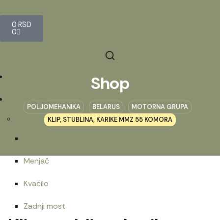
0
RSD
0
Početna
Shop
Prodavnica
POLJOMEHANIKA
BELARUS
MOTORNA GRUPA
Belarus
KLIP, STUBLINA, KARIKE MMZ 55 KOMORA
Motorna grupa
Menjač
Kvačilo
Zadnji most