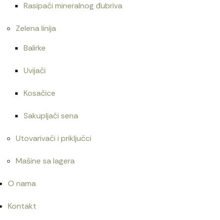
Rasipači mineralnog đubriva
Zelena linija
Balirke
Uvijači
Kosačice
Sakupljači sena
Utovarivači i priključci
Mašine sa lagera
O nama
Kontakt