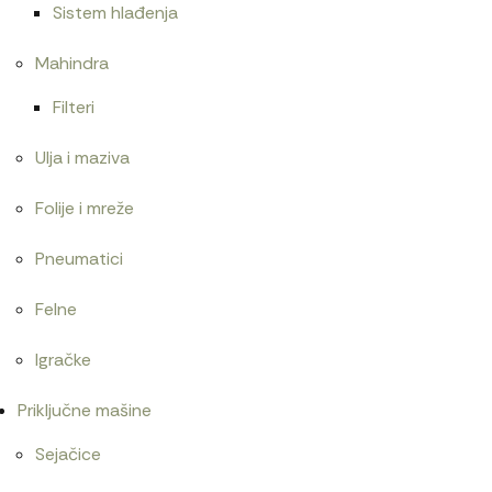
Sistem hlađenja
Mahindra
Filteri
Ulja i maziva
Folije i mreže
Pneumatici
Felne
Igračke
Priključne mašine
Sejačice