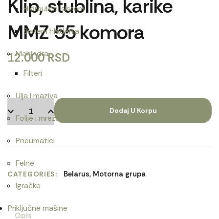
Klip, stublina, karike
Hidraulični sistem
MMZ 55 komora
Sistem hlađenja
Mahindra
12.000
RSD
Filteri
Ulja i maziva
Dodaj U Korpu
Folije i mreže
Pneumatici
Felne
Belarus
,
Motorna grupa
CATEGORIES
Igračke
Priključne mašine
Opis