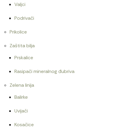
Valjci
Podrivači
Prikolice
Zaštita bilja
Prskalice
Rasipači mineralnog đubriva
Zelena linija
Balirke
Uvijači
Kosačice