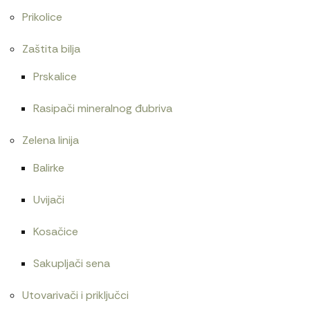
Prikolice
Zaštita bilja
Prskalice
Rasipači mineralnog đubriva
Zelena linija
Balirke
Uvijači
Kosačice
Sakupljači sena
Utovarivači i priključci