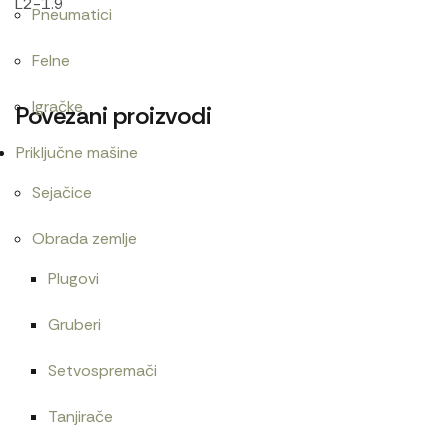
L2-1.9
Pneumatici
Felne
Igračke
Povezani proizvodi
Priključne mašine
Sejačice
Guma menjača
Guma menjača nt
Obrada zemlje
Plugovi
Gruberi
Alnaser 12V/2,7kW Magneton
Ac pumpa Ruska
17.400
RSD
6.600
RSD
Setvospremači
Tanjirače