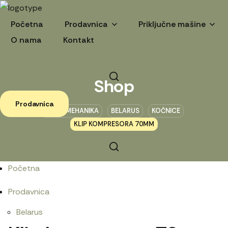
Početna
Prodavnica
Priključne mašine
O nama
Kontakt
0
RSD
0
Cart
Shop
Prodavnica
POLJOMEHANIKA
BELARUS
KOČNICE
0
RSD
0
Cart
KLIP KOMPRESORA 70MM
Početna
Prodavnica
Belarus