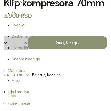
Klip kompresora 70mm
Motorna grupa
Menjač
3.900
RSD
Kvačilo
Zadnji most
Dodaj U Korpu
Hidraulični sistem
Sistem hlađenja
Mahindra
Belarus
,
Kočnice
CATEGORIES
Filteri
Ulja i maziva
Opis
Folije i mreže