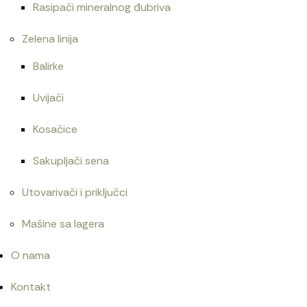
Rasipači mineralnog đubriva
Zelena linija
Balirke
Uvijači
Kosačice
Sakupljači sena
Utovarivači i priključci
Mašine sa lagera
O nama
Kontakt