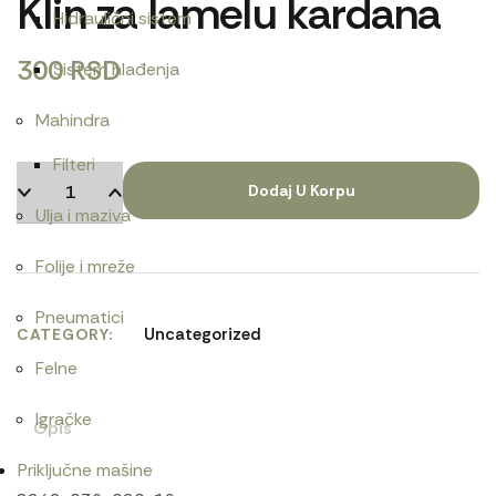
Klin za lamelu kardana
Hidraulični sistem
300
RSD
Sistem hlađenja
Mahindra
Filteri
Dodaj U Korpu
Ulja i maziva
Folije i mreže
Pneumatici
Uncategorized
CATEGORY
Felne
Igračke
Opis
Priključne mašine