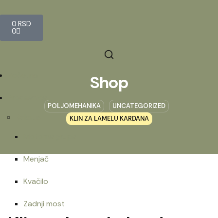
0
RSD
0
Početna
Shop
Prodavnica
POLJOMEHANIKA
UNCATEGORIZED
Belarus
KLIN ZA LAMELU KARDANA
Motorna grupa
Menjač
Kvačilo
Zadnji most