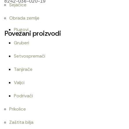
8242-036-020-19
Sejačice
Obrada zemlje
Plugovi
Povezani proizvodi
Gruberi
Setvospremači
Cev elektromagneta
Centrifugalni filter UMZ-LTZ
1.800
RSD
4.200
RSD
Tanjirače
Valjci
Podrivači
Zaptivač usisne grane 1221
Cev goriva T25 1104
Prikolice
480
RSD
Zaštita bilja