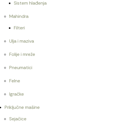
Sistem hlađenja
Mahindra
Filteri
Ulja i maziva
Folije i mreže
Pneumatici
Felne
Igračke
Priključne mašine
Sejačice