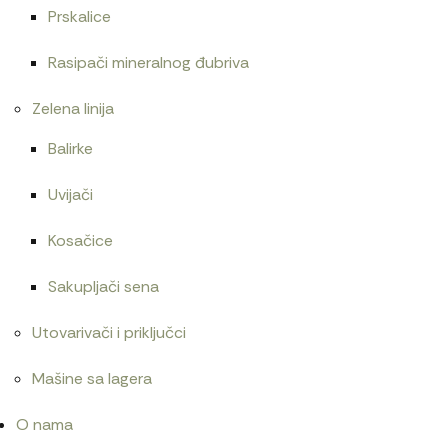
Prskalice
Rasipači mineralnog đubriva
Zelena linija
Balirke
Uvijači
Kosačice
Sakupljači sena
Utovarivači i priključci
Mašine sa lagera
O nama