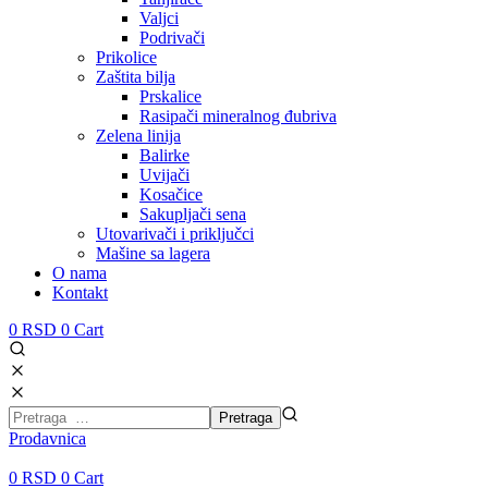
Valjci
Podrivači
Prikolice
Zaštita bilja
Prskalice
Rasipači mineralnog đubriva
Zelena linija
Balirke
Uvijači
Kosačice
Sakupljači sena
Utovarivači i priključci
Mašine sa lagera
O nama
Kontakt
0
RSD
0
Cart
Prodavnica
0
RSD
0
Cart