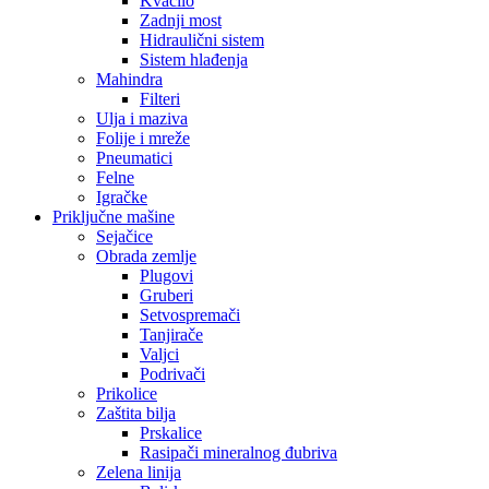
Kvačilo
Zadnji most
Hidraulični sistem
Sistem hlađenja
Mahindra
Filteri
Ulja i maziva
Folije i mreže
Pneumatici
Felne
Igračke
Priključne mašine
Sejačice
Obrada zemlje
Plugovi
Gruberi
Setvospremači
Tanjirače
Valjci
Podrivači
Prikolice
Zaštita bilja
Prskalice
Rasipači mineralnog đubriva
Zelena linija