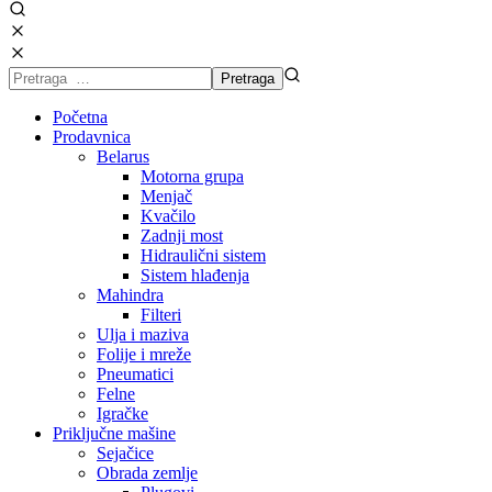
Početna
Prodavnica
Belarus
Motorna grupa
Menjač
Kvačilo
Zadnji most
Hidraulični sistem
Sistem hlađenja
Mahindra
Filteri
Ulja i maziva
Folije i mreže
Pneumatici
Felne
Igračke
Priključne mašine
Sejačice
Obrada zemlje