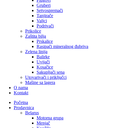
Plugovi
Gruberi
Setvospremači
Tanjirače
Valjci
Podrivači
Prikolice
Zaštita bilja
Prskalice
Rasipači mineralnog đubriva
Zelena linija
Balirke
Uvijači
Kosačice
Sakupljači sena
Utovarivači i priključci
Mašine sa lagera
O nama
Kontakt
Početna
Prodavnica
Belarus
Motorna grupa
Menjač