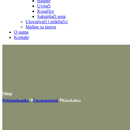
Balirke
Uvijači
Kosačice
Sakupljači sena
Utovarivači i priključci
Mašine sa lagera
O nama
Kontakt
Shop
Poljomehanika
Uncategorized
Klackalica