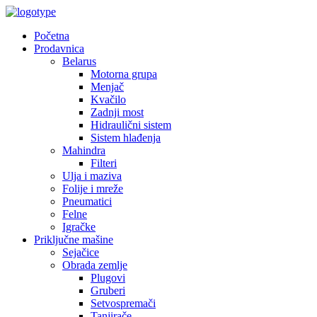
Početna
Prodavnica
Belarus
Motorna grupa
Menjač
Kvačilo
Zadnji most
Hidraulični sistem
Sistem hlađenja
Mahindra
Filteri
Ulja i maziva
Folije i mreže
Pneumatici
Felne
Igračke
Priključne mašine
Sejačice
Obrada zemlje
Plugovi
Gruberi
Setvospremači
Tanjirače