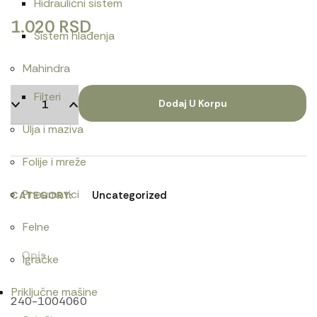
Hidraulični sistem
1.020
RSD
Sistem hlađenja
Mahindra
Filteri
Dodaj U Korpu
Ulja i maziva
Folije i mreže
Pneumatici
Uncategorized
CATEGORY
Felne
Opis
Igračke
Priključne mašine
240-1004060