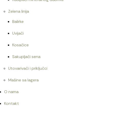
Zelena linija
Balirke
Uvijači
Kosačice
Sakupljači sena
Utovarivači i priključci
Mašine sa lagera
O nama
Kontakt