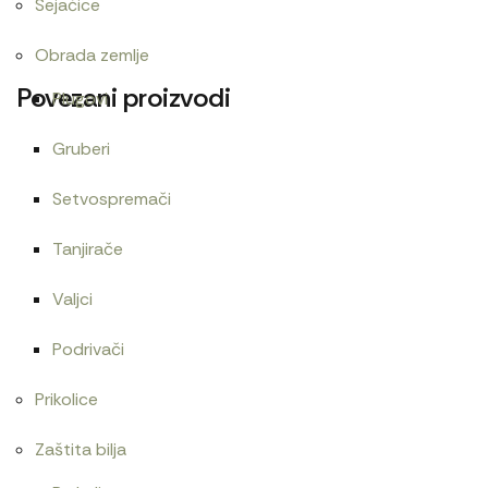
Sejačice
Obrada zemlje
Povezani proizvodi
Plugovi
Gruberi
Setvospremači
Cev goriva T25 1104150
Centrifugalni filter
480
RSD
15.000
RSD
Tanjirače
Valjci
Podrivači
Cev goriva T25 1104450
480
RSD
Prikolice
Zaštita bilja