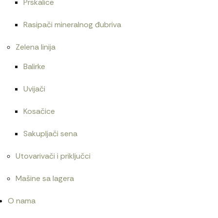
Prskalice
Centrifugalni filter menjača 1025
Rasipači mineralnog đubriva
21.600
RSD
Zelena linija
Balirke
Uvijači
Kosačice
Sakupljači sena
Utovarivači i priključci
Mašine sa lagera
O nama