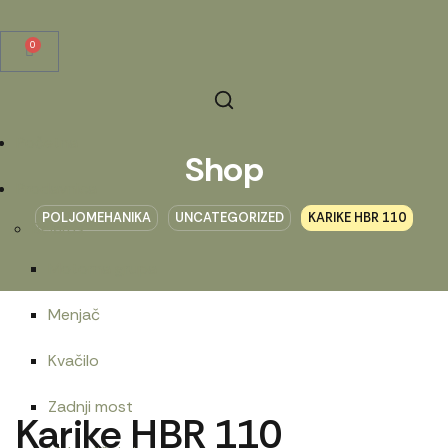
0
Početna
Shop
Prodavnica
POLJOMEHANIKA
UNCATEGORIZED
KARIKE HBR 110
Belarus
Motorna grupa
Menjač
Kvačilo
Zadnji most
Karike HBR 110