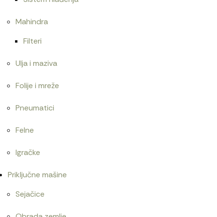
Mahindra
Filteri
Ulja i maziva
Folije i mreže
Pneumatici
Felne
Igračke
Priključne mašine
Sejačice
Obrada zemlje