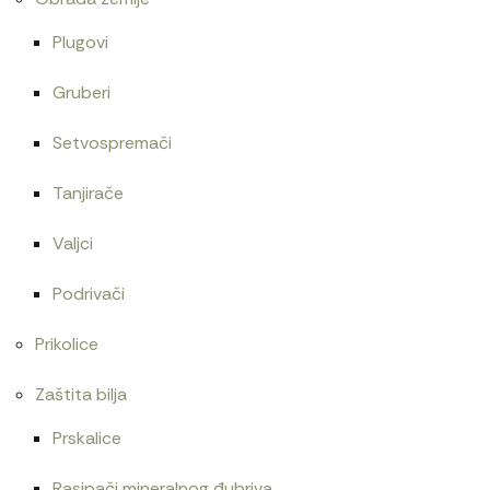
Plugovi
Gruberi
Setvospremači
Tanjirače
Valjci
Podrivači
Prikolice
Zaštita bilja
Prskalice
Rasipači mineralnog đubriva