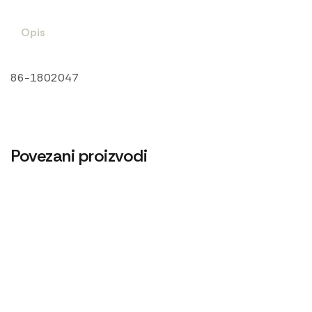
Opis
86-1802047
Povezani proizvodi
Cev grejača D245
Centrifugalni filter menjača 1
1.000
RSD
21.600
RSD