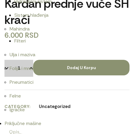
Kardan prednje vuče SH
Hidraulični sistem
kraći
Sistem hlađenja
Mahindra
6.000
RSD
Filteri
Ulja i maziva
Dodaj U Korpu
Folije i mreže
Pneumatici
Felne
Uncategorized
CATEGORY
Igračke
Priključne mašine
Opis