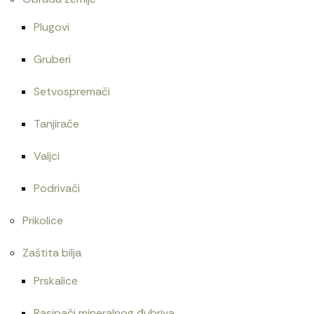
Plugovi
Gruberi
Setvospremači
Tanjirače
Valjci
Podrivači
Prikolice
Zaštita bilja
Prskalice
Rasipači mineralnog đubriva