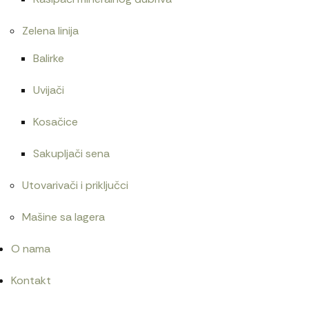
Zelena linija
Balirke
Uvijači
Kosačice
Sakupljači sena
Utovarivači i priključci
Mašine sa lagera
O nama
Kontakt