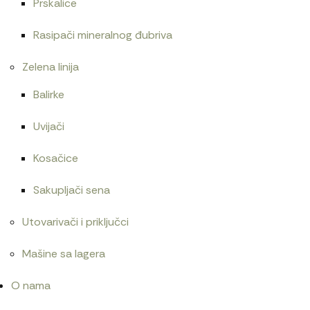
Prskalice
Rasipači mineralnog đubriva
Zelena linija
Balirke
Uvijači
Kosačice
Sakupljači sena
Utovarivači i priključci
Mašine sa lagera
O nama