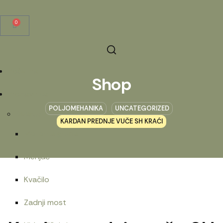
0
Početna
Shop
Prodavnica
POLJOMEHANIKA
UNCATEGORIZED
Belarus
KARDAN PREDNJE VUČE SH KRAĆI
Motorna grupa
Menjač
Kvačilo
Zadnji most