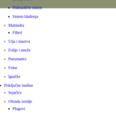
Hidraulični sistem
Sistem hlađenja
Mahindra
Filteri
Ulja i maziva
Folije i mreže
Pneumatici
Felne
Igračke
Priključne mašine
Sejačice
Obrada zemlje
Plugovi