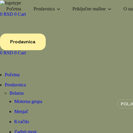
Početna
Prodavnica
Priključne mašine
O n
0
RSD
0
Cart
Prodavnica
0
RSD
0
Cart
Početna
Prodavnica
Belarus
Motorna grupa
POLJ
Menjač
Kvačilo
Zadnji most