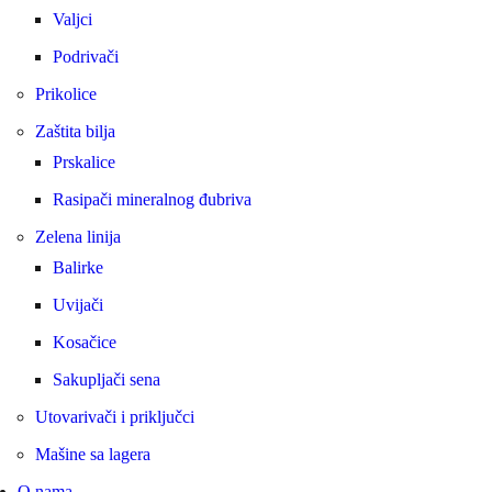
Valjci
Podrivači
Prikolice
Zaštita bilja
Prskalice
Rasipači mineralnog đubriva
Zelena linija
Balirke
Uvijači
Kosačice
Sakupljači sena
Utovarivači i priključci
Mašine sa lagera
O nama