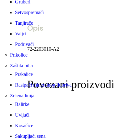
Gruberi
Setvospremači
Tanjirače
Opis
Valjci
Podrivači
72-2203010-A2
Prikolice
Zaštita bilja
Prskalice
Povezani proizvodi
Rasipači mineralnog đubriva
Zelena linija
Balirke
Uvijači
Centrifugalni filter
Cev gori
Kosačice
15.000
RSD
600
RSD
Sakupljači sena