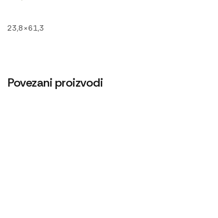
23,8×61,3
Povezani proizvodi
Cev goriva T40
Cev
600
RSD
300
RSD
Cev goriva T25 1104190
480
RSD