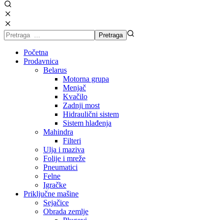
Početna
Prodavnica
Belarus
Motorna grupa
Menjač
Kvačilo
Zadnji most
Hidraulični sistem
Sistem hlađenja
Mahindra
Filteri
Ulja i maziva
Folije i mreže
Pneumatici
Felne
Igračke
Priključne mašine
Sejačice
Obrada zemlje