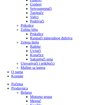
Plugovi
Gruberi
Setvospremači
Tanjirače
Valjci
Podrivači
Prikolice
Zaštita bilja
Prskalice
Rasipači mineralnog đubriva
Zelena linija
Balirke
Uvijači
Kosačice
Sakupljači sena
Utovarivači i priključci
Mašine sa lagera
O nama
Kontakt
Početna
Prodavnica
Belarus
Motorna grupa
Menjač