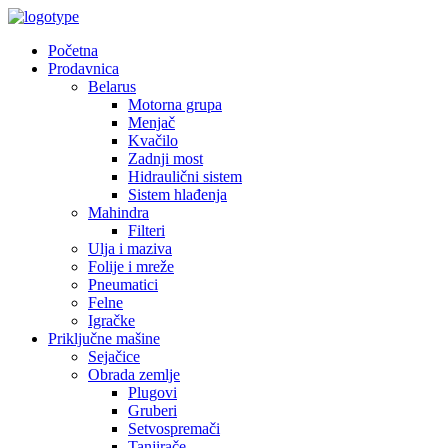
Početna
Prodavnica
Belarus
Motorna grupa
Menjač
Kvačilo
Zadnji most
Hidraulični sistem
Sistem hlađenja
Mahindra
Filteri
Ulja i maziva
Folije i mreže
Pneumatici
Felne
Igračke
Priključne mašine
Sejačice
Obrada zemlje
Plugovi
Gruberi
Setvospremači
Tanjirače