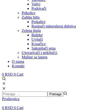
Valjci
Podrivači
Prikolice
Zaštita bilja
Prskalice
Rasipači mineralnog đubriva
Zelena linija
Balirke
Uvijači
Kosačice
Sakupljači sena
Utovarivači i priključci
Mašine sa lagera
O nama
Kontakt
0
RSD
0
Cart
Prodavnica
0
RSD
0
Cart