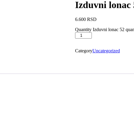
Izduvni lonac
6.600
RSD
Quantity
Izduvni lonac 52 quan
Category
Uncategorized