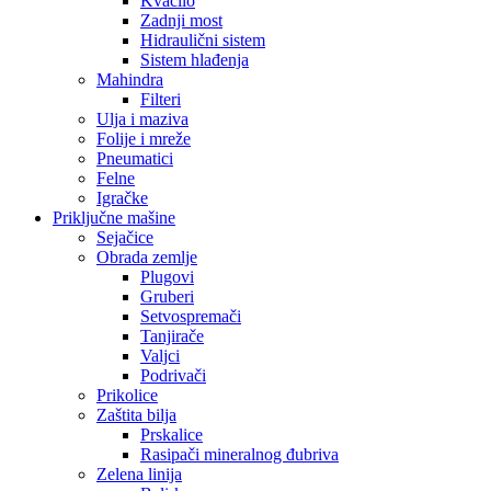
Kvačilo
Zadnji most
Hidraulični sistem
Sistem hlađenja
Mahindra
Filteri
Ulja i maziva
Folije i mreže
Pneumatici
Felne
Igračke
Priključne mašine
Sejačice
Obrada zemlje
Plugovi
Gruberi
Setvospremači
Tanjirače
Valjci
Podrivači
Prikolice
Zaštita bilja
Prskalice
Rasipači mineralnog đubriva
Zelena linija