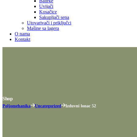
Balirke
Uvijači
Kosačice
Sakupljači sena
Utovarivači i priključci
Mašine sa lagera
O nama
Kontakt
Shop
Poljomehanika
Uncategorized
Izduvni lonac 52