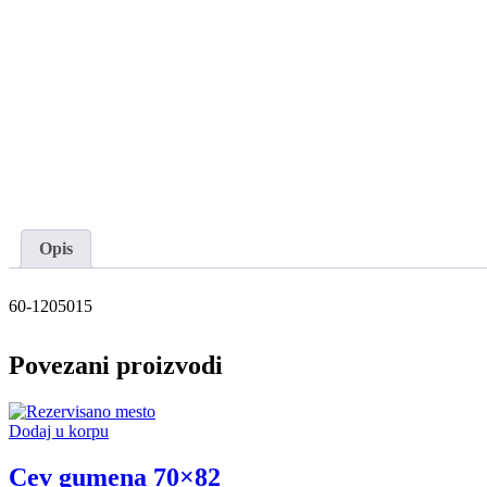
Opis
60-1205015
Povezani proizvodi
Dodaj u korpu
Cev gumena 70×82