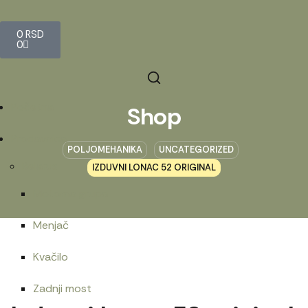
0
RSD
0
Početna
Shop
Prodavnica
POLJOMEHANIKA
UNCATEGORIZED
Belarus
IZDUVNI LONAC 52 ORIGINAL
Motorna grupa
Menjač
Kvačilo
Zadnji most