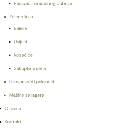
Rasipači mineralnog đubriva
Zelena linija
Balirke
Uvijači
Kosačice
Sakupljači sena
Utovarivači i priključci
Mašine sa lagera
O nama
Kontakt