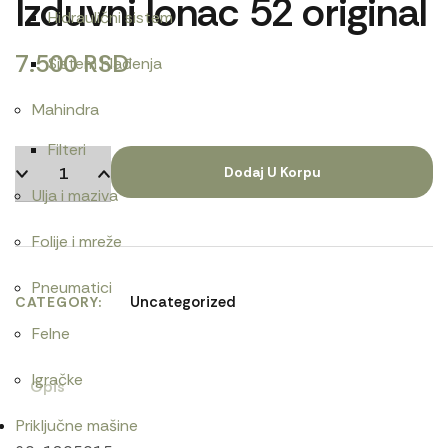
Izduvni lonac 52 original
Hidraulični sistem
7.500
RSD
Sistem hlađenja
Mahindra
Filteri
Dodaj U Korpu
Ulja i maziva
Folije i mreže
Pneumatici
Uncategorized
CATEGORY
Felne
Igračke
Opis
Priključne mašine