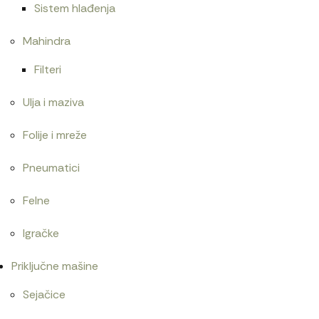
Sistem hlađenja
Mahindra
Filteri
Ulja i maziva
Folije i mreže
Pneumatici
Felne
Igračke
Priključne mašine
Sejačice