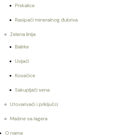
Prskalice
Rasipači mineralnog đubriva
Zelena linija
Balirke
Uvijači
Kosačice
Sakupljači sena
Utovarivači i priključci
Mašine sa lagera
O nama