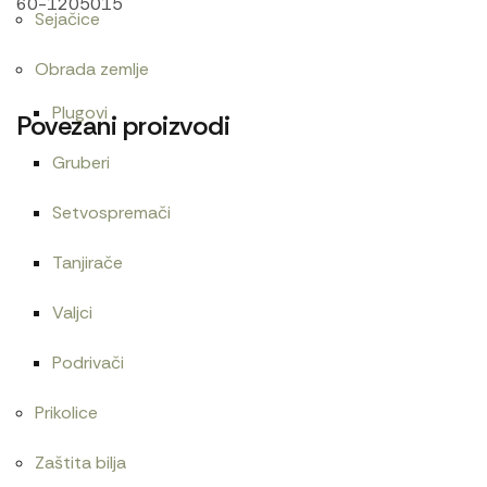
60-1205015
Sejačice
Obrada zemlje
Plugovi
Povezani proizvodi
Gruberi
Setvospremači
Cev gumena 54×65
Agip HYDROIL GF 32. 18 KG
480
RSD
6.480
RSD
Tanjirače
Valjci
Podrivači
Zaptivač usisne grane 1221
Cev goriva T25 1104
Prikolice
480
RSD
Zaštita bilja