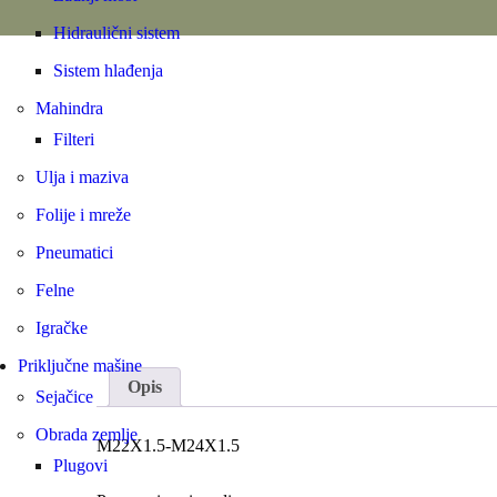
Hidraulični sistem
Sistem hlađenja
Mahindra
Filteri
Ulja i maziva
Folije i mreže
Pneumatici
Felne
Igračke
Priključne mašine
Opis
Sejačice
Obrada zemlje
M22X1.5-M24X1.5
Plugovi