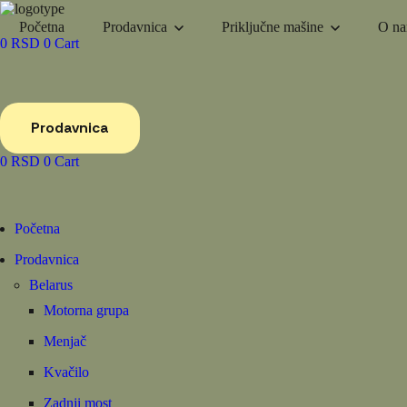
Početna
Prodavnica
Priključne mašine
O n
0
RSD
0
Cart
Prodavnica
0
RSD
0
Cart
Početna
Prodavnica
Belarus
Motorna grupa
Menjač
Kvačilo
Zadnji most