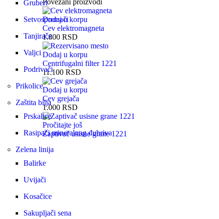
Povezani proizvodi
Gruberi
Setvospremači
Dodaj u korpu
Cev elektromagneta
Tanjirače
1.800
RSD
Valjci
Dodaj u korpu
Centrifugalni filter 1221
Podrivači
11.100
RSD
Prikolice
Dodaj u korpu
Cev grejača
Zaštita bilja
1.000
RSD
Prskalice
Pročitajte još
Rasipači mineralnog đubriva
Zaptivač usisne grane 1221
Zelena linija
Balirke
Uvijači
Kosačice
Sakupljači sena