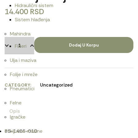
Hidraulični sistem
14.400
RSD
Sistem hlađenja
Mahindra
Dodaj U Korpu
Filteri
Ulja i maziva
Folije i mreže
Uncategorized
CATEGORY
Pneumatici
Felne
Opis
Igračke
85-1405-010
Priključne mašine