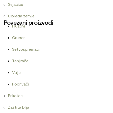
Sejačice
Obrada zemlje
Povezani proizvodi
Plugovi
Gruberi
Centrifugalni filter menjača 1025
Setvospremači
21.600
RSD
Tanjirače
Valjci
Cev goriva T25 1104150
Cev
Podrivači
480
RSD
300
RSD
Prikolice
Zaštita bilja