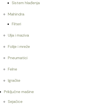
Sistem hlađenja
Mahindra
Filteri
Ulja i maziva
Folije i mreže
Pneumatici
Felne
Igračke
Priključne mašine
Sejačice