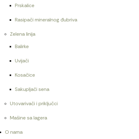
Prskalice
Cev goriva T25 1104450
480
RSD
Rasipači mineralnog đubriva
Zelena linija
Balirke
Uvijači
Kosačice
Sakupljači sena
Utovarivači i priključci
Mašine sa lagera
O nama