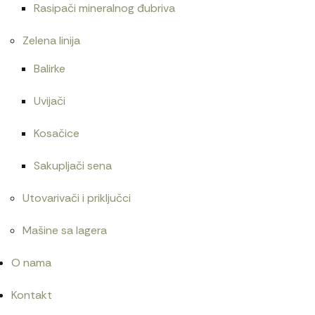
Rasipači mineralnog đubriva
Zelena linija
Balirke
Uvijači
Kosačice
Sakupljači sena
Utovarivači i priključci
Mašine sa lagera
O nama
Kontakt