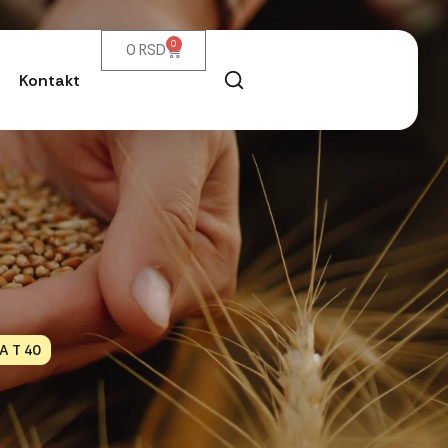
0
0
RSD
Kontakt
 T 40