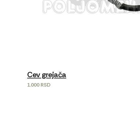
Cev grejača
1.000
RSD