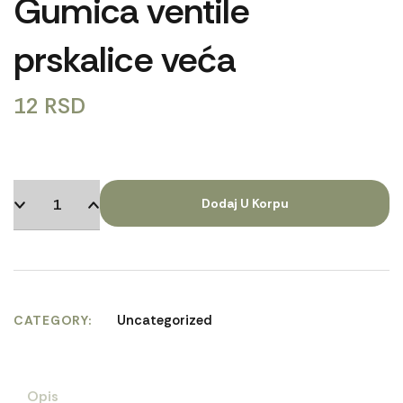
Gumica ventile
prskalice veća
12
RSD
Dodaj U Korpu
Uncategorized
CATEGORY
Opis