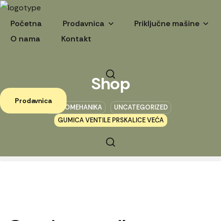
Početna
Prodavnica
Priključne mašine
O nama
Kontakt
0
RSD
0
Cart
Shop
Prodavnica
POLJOMEHANIKA
UNCATEGORIZED
0
RSD
0
Cart
GUMICA VENTILE PRSKALICE VEĆA