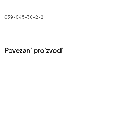
039-045-36-2-2
Povezani proizvodi
Cev 30×350
Cev gumena 54×65
240
RSD
480
RSD
Cev gumena 64×75
Cev goriva T25 1104150
600
RSD
480
RSD