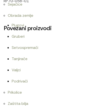
RP70-058-01
Sejačice
Obrada zemlje
Plugovi
Povezani proizvodi
Gruberi
Setvospremači
Cev goriva T25 1104150
Cev blokade
480
RSD
960
RSD
Tanjirače
Valjci
Podrivači
Cev blokade kratka
Zaptivač ventil dekne 1221
Prikolice
1.620
RSD
Zaštita bilja