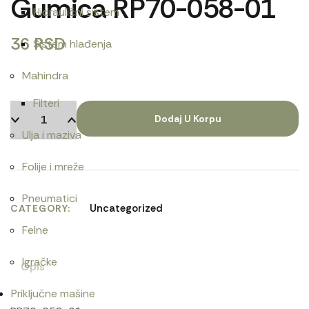
Gumica RP70-058-01
Hidraulični sistem
36
RSD
Sistem hlađenja
Mahindra
Filteri
Dodaj U Korpu
Ulja i maziva
Folije i mreže
Pneumatici
Uncategorized
CATEGORY
Felne
Igračke
Opis
Priključne mašine