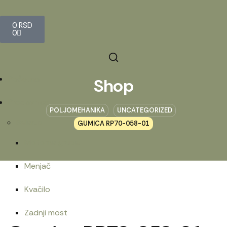
0
RSD
0
Početna
Shop
Prodavnica
POLJOMEHANIKA
UNCATEGORIZED
Belarus
GUMICA RP70-058-01
Motorna grupa
Menjač
Kvačilo
Zadnji most