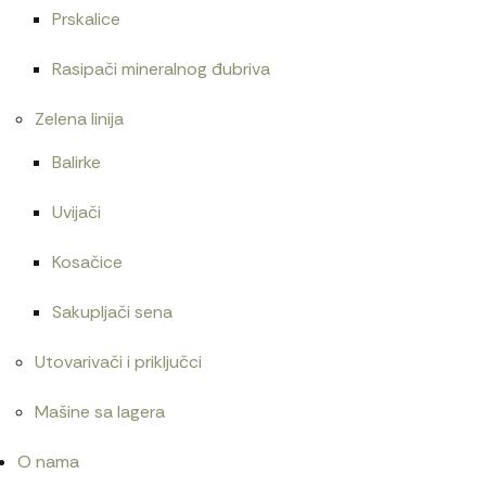
Prskalice
Rasipači mineralnog đubriva
Zelena linija
Balirke
Uvijači
Kosačice
Sakupljači sena
Utovarivači i priključci
Mašine sa lagera
O nama