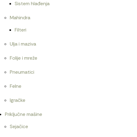
Sistem hlađenja
Mahindra
Filteri
Ulja i maziva
Folije i mreže
Pneumatici
Felne
Igračke
Priključne mašine
Sejačice