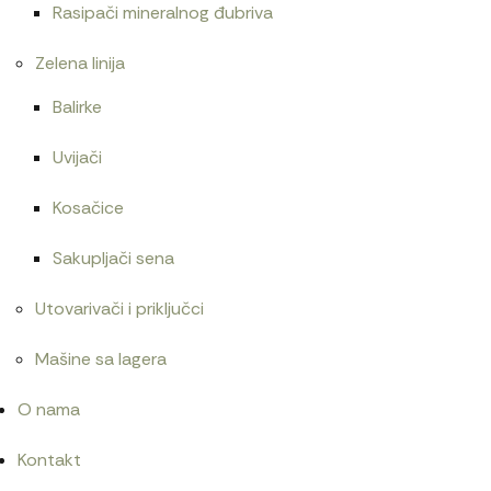
Rasipači mineralnog đubriva
Zelena linija
Balirke
Uvijači
Kosačice
Sakupljači sena
Utovarivači i priključci
Mašine sa lagera
O nama
Kontakt