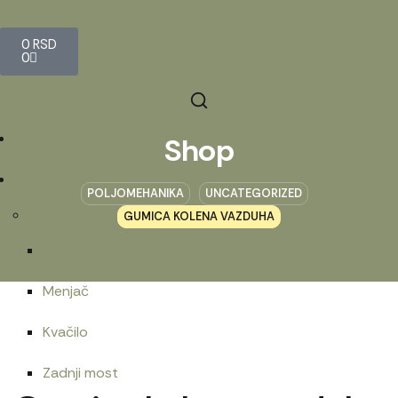
0
RSD
0
Početna
Shop
Prodavnica
POLJOMEHANIKA
UNCATEGORIZED
Belarus
GUMICA KOLENA VAZDUHA
Motorna grupa
Menjač
Kvačilo
Zadnji most