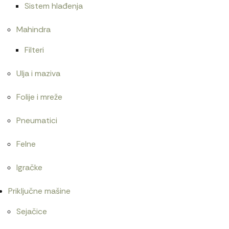
Sistem hlađenja
Mahindra
Filteri
Ulja i maziva
Folije i mreže
Pneumatici
Felne
Igračke
Priključne mašine
Sejačice