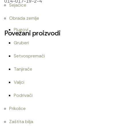
014-017-19-2-4
Sejačice
Obrada zemlje
Plugovi
Povezani proizvodi
Gruberi
Setvospremači
Cev
Zaptivač ventil dekne 1221
300
RSD
Tanjirače
Valjci
Podrivači
Centrifugalni filter T25
Cev goriva T40
Prikolice
3.000
RSD
600
RSD
Zaštita bilja