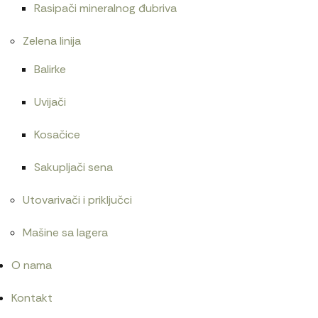
Rasipači mineralnog đubriva
Zelena linija
Balirke
Uvijači
Kosačice
Sakupljači sena
Utovarivači i priključci
Mašine sa lagera
O nama
Kontakt