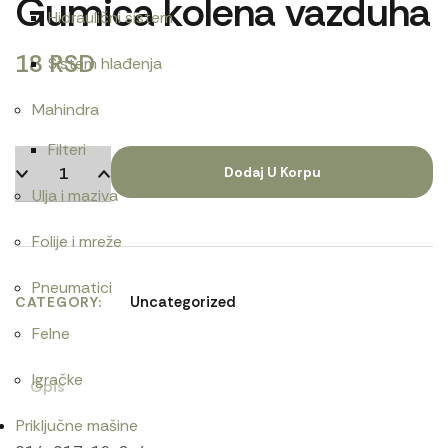
Gumica kolena vazduha
Hidraulični sistem
18
RSD
Sistem hlađenja
Mahindra
Filteri
Dodaj U Korpu
Ulja i maziva
Folije i mreže
Pneumatici
Uncategorized
CATEGORY
Felne
Igračke
Opis
Priključne mašine