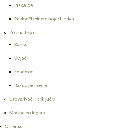
Prskalice
Rasipači mineralnog đubriva
Zelena linija
Balirke
Uvijači
Kosačice
Sakupljači sena
Utovarivači i priključci
Mašine sa lagera
O nama