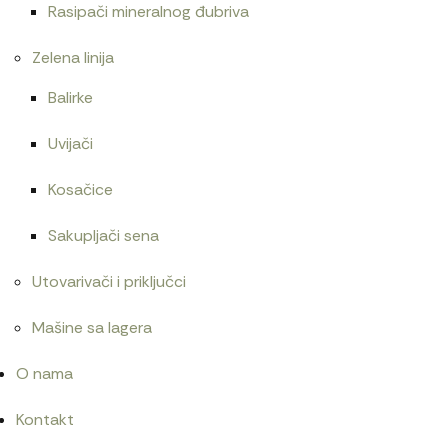
Rasipači mineralnog đubriva
Zelena linija
Balirke
Uvijači
Kosačice
Sakupljači sena
Utovarivači i priključci
Mašine sa lagera
O nama
Kontakt