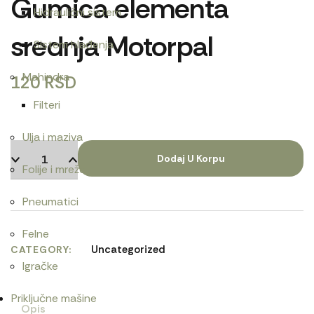
Gumica elementa
Hidraulični sistem
srednja Motorpal
Sistem hlađenja
Mahindra
120
RSD
Filteri
Ulja i maziva
Dodaj U Korpu
Folije i mreže
Pneumatici
Felne
Uncategorized
CATEGORY
Igračke
Priključne mašine
Opis