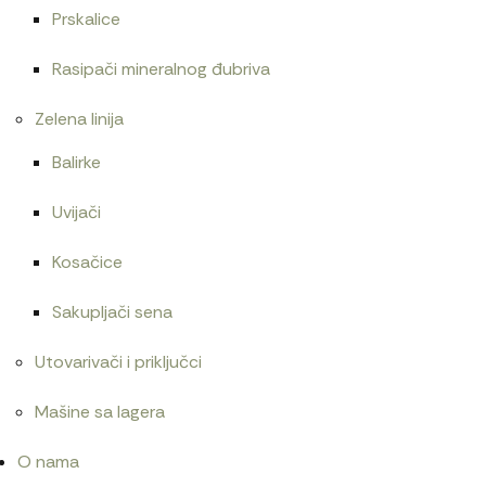
Prskalice
Rasipači mineralnog đubriva
Zelena linija
Balirke
Uvijači
Kosačice
Sakupljači sena
Utovarivači i priključci
Mašine sa lagera
O nama