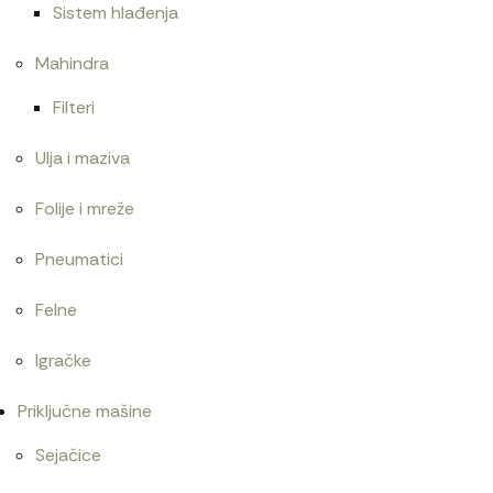
Sistem hlađenja
Mahindra
Filteri
Ulja i maziva
Folije i mreže
Pneumatici
Felne
Igračke
Priključne mašine
Sejačice