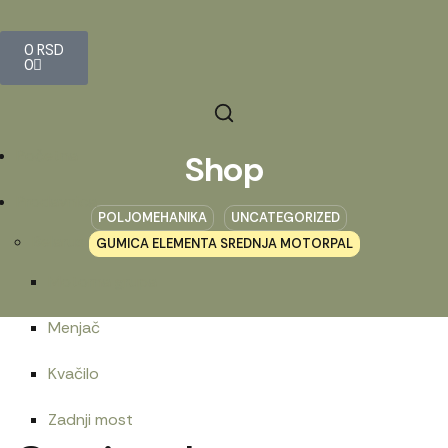
0
RSD
0
Početna
Shop
Prodavnica
POLJOMEHANIKA
UNCATEGORIZED
Belarus
GUMICA ELEMENTA SREDNJA MOTORPAL
Motorna grupa
Menjač
Kvačilo
Zadnji most