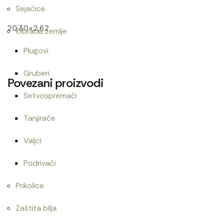
Sejačice
20,30×2,62
Obrada zemlje
Plugovi
Gruberi
Povezani proizvodi
Setvospremači
Tanjirače
Cev goriva T25 1104150
Cev gumena 54×65
Valjci
480
RSD
480
RSD
Podrivači
Prikolice
Centrifugalni filter
Zaptivač ventil dekne 1221
Zaštita bilja
15.000
RSD