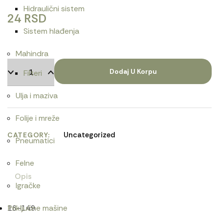
Hidraulični sistem
24
RSD
Sistem hlađenja
Mahindra
Dodaj U Korpu
Filteri
Ulja i maziva
Folije i mreže
Uncategorized
CATEGORY
Pneumatici
Felne
Opis
Igračke
16-149
Priključne mašine