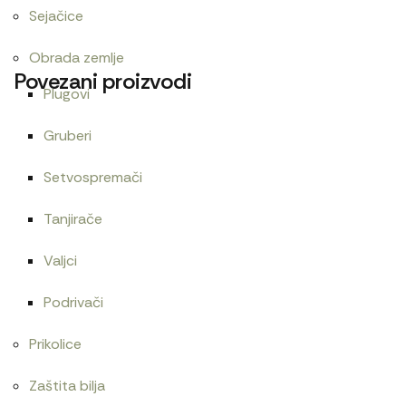
Sejačice
Obrada zemlje
Povezani proizvodi
Plugovi
Gruberi
Cev
Cev 30×350
Setvospremači
300
RSD
240
RSD
Tanjirače
Valjci
Zaptivač usisne grane 1221
Cev gumena 54×65
Podrivači
480
RSD
Prikolice
Zaštita bilja