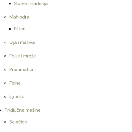
Sistem hlađenja
Mahindra
Filteri
Ulja i maziva
Folije i mreže
Pneumatici
Felne
Igračke
Priključne mašine
Sejačice