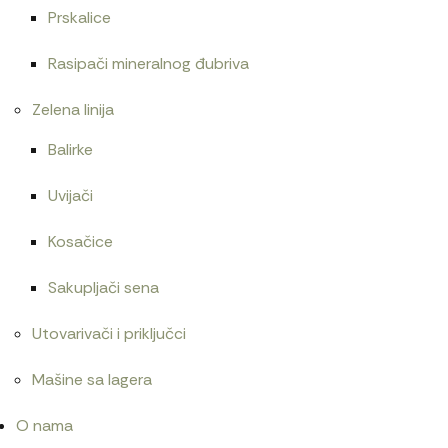
Prskalice
Rasipači mineralnog đubriva
Zelena linija
Balirke
Uvijači
Kosačice
Sakupljači sena
Utovarivači i priključci
Mašine sa lagera
O nama