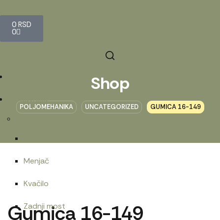
0
RSD
0
Početna
Shop
Prodavnica
POLJOMEHANIKA
UNCATEGORIZED
GUMICA 16-149
Belarus
Motorna grupa
Menjač
Kvačilo
Gumica 16-149
Zadnji most