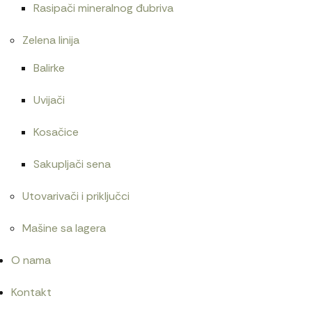
Rasipači mineralnog đubriva
Zelena linija
Balirke
Uvijači
Kosačice
Sakupljači sena
Utovarivači i priključci
Mašine sa lagera
O nama
Kontakt