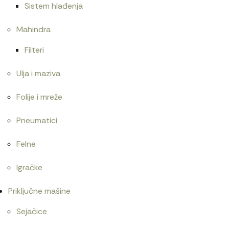
Sistem hlađenja
Mahindra
Filteri
Ulja i maziva
Folije i mreže
Pneumatici
Felne
Igračke
Priključne mašine
Sejačice