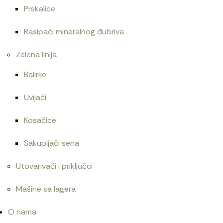
Prskalice
Rasipači mineralnog đubriva
Zelena linija
Balirke
Uvijači
Kosačice
Sakupljači sena
Utovarivači i priključci
Mašine sa lagera
O nama