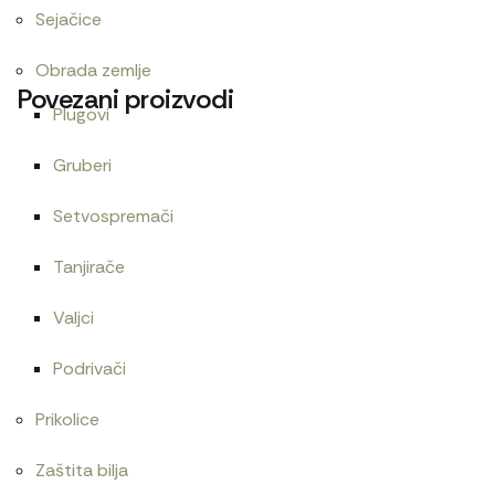
Sejačice
Obrada zemlje
Povezani proizvodi
Plugovi
Gruberi
Cev 30×350
Cev grejača D245
Setvospremači
240
RSD
1.000
RSD
Tanjirače
Valjci
Cev elektromagneta
Zaptivač ventil dekne 1221
Podrivači
1.800
RSD
Prikolice
Zaštita bilja