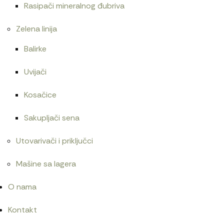
Rasipači mineralnog đubriva
Zelena linija
Balirke
Uvijači
Kosačice
Sakupljači sena
Utovarivači i priključci
Mašine sa lagera
O nama
Kontakt