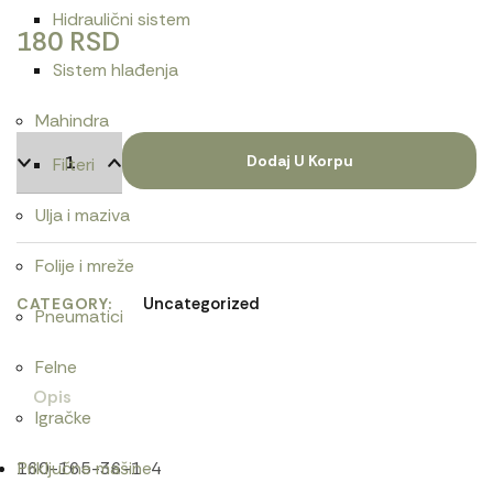
Hidraulični sistem
180
RSD
Sistem hlađenja
Mahindra
Dodaj U Korpu
Filteri
Ulja i maziva
Folije i mreže
Uncategorized
CATEGORY
Pneumatici
Felne
Opis
Igračke
160-165-36-1-4
Priključne mašine