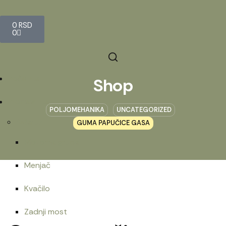
0
RSD
0
Početna
Shop
Prodavnica
POLJOMEHANIKA
UNCATEGORIZED
Belarus
GUMA PAPUČICE GASA
Motorna grupa
Menjač
Kvačilo
Zadnji most