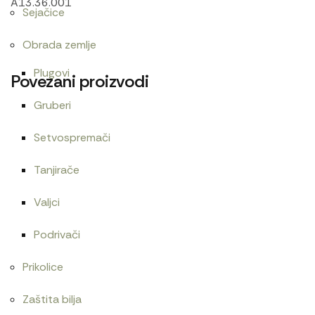
A13.36.001
Sejačice
Obrada zemlje
Plugovi
Povezani proizvodi
Gruberi
Setvospremači
Cev goriva T25 1104150
Cev elektromagneta
480
RSD
1.800
RSD
Tanjirače
Valjci
Podrivači
Cev gumena 54×65
Cev goriva T25 1104190
Prikolice
480
RSD
480
RSD
Zaštita bilja