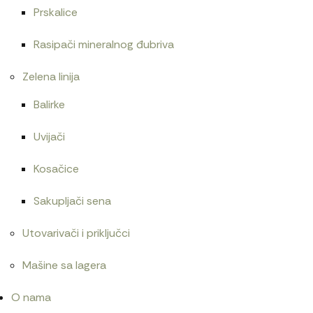
Prskalice
Rasipači mineralnog đubriva
Zelena linija
Balirke
Uvijači
Kosačice
Sakupljači sena
Utovarivači i priključci
Mašine sa lagera
O nama