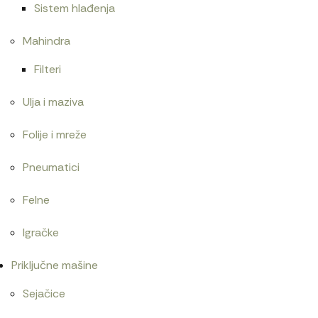
Sistem hlađenja
Mahindra
Filteri
Ulja i maziva
Folije i mreže
Pneumatici
Felne
Igračke
Priključne mašine
Sejačice