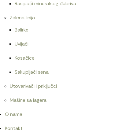
Rasipači mineralnog đubriva
Zelena linija
Balirke
Uvijači
Kosačice
Sakupljači sena
Utovarivači i priključci
Mašine sa lagera
O nama
Kontakt