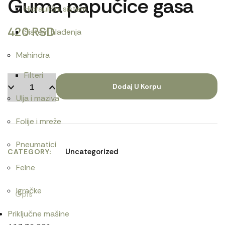
Guma papučice gasa
Hidraulični sistem
420
RSD
Sistem hlađenja
Mahindra
Filteri
Dodaj U Korpu
Ulja i maziva
Folije i mreže
Pneumatici
Uncategorized
CATEGORY
Felne
Igračke
Opis
Priključne mašine