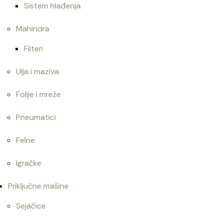
Sistem hlađenja
Mahindra
Filteri
Ulja i maziva
Folije i mreže
Pneumatici
Felne
Igračke
Priključne mašine
Sejačice