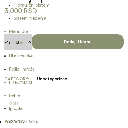
Hidraulični sistem
3.000
RSD
Sistem hlađenja
Mahindra
Dodaj U Korpu
Filteri
Ulja i maziva
Folije i mreže
Uncategorized
CATEGORY
Pneumatici
Felne
Opis
Igračke
25.21.023-1
Priključne mašine