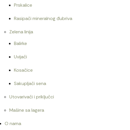
Prskalice
Rasipači mineralnog đubriva
Zelena linija
Balirke
Uvijači
Kosačice
Sakupljači sena
Utovarivači i priključci
Mašine sa lagera
O nama