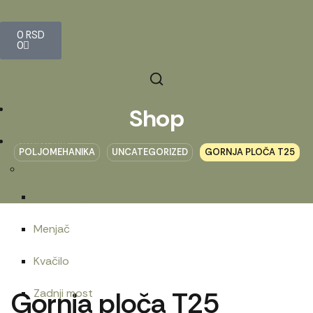
0
RSD
0
Početna
Shop
Prodavnica
POLJOMEHANIKA
UNCATEGORIZED
GORNJA PLOČA T25
Belarus
Motorna grupa
Menjač
Kvačilo
Gornja ploča T25
Zadnji most