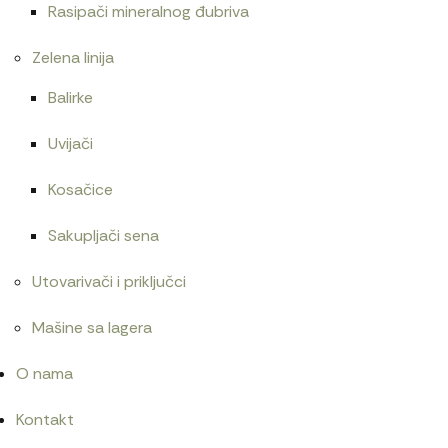
Rasipači mineralnog đubriva
Zelena linija
Balirke
Uvijači
Kosačice
Sakupljači sena
Utovarivači i priključci
Mašine sa lagera
O nama
Kontakt