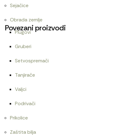
Sejačice
Obrada zemlje
Povezani proizvodi
Plugovi
Gruberi
Cev elektromagneta
Cev gumena 54×65
Setvospremači
1.800
RSD
480
RSD
Tanjirače
Valjci
Cev blokade
Cev goriva T25 1104190
Podrivači
960
RSD
480
RSD
Prikolice
Zaštita bilja