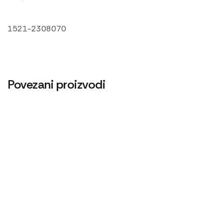
1521-2308070
Povezani proizvodi
Cev blokade kratka
Cev gumena 70×82
1.620
RSD
600
RSD
Centrifugalni filter UMZ-LTZ
4.200
RSD