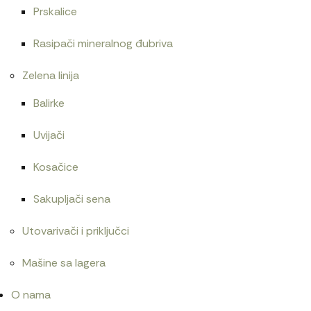
Prskalice
Rasipači mineralnog đubriva
Zelena linija
Balirke
Uvijači
Kosačice
Sakupljači sena
Utovarivači i priključci
Mašine sa lagera
O nama