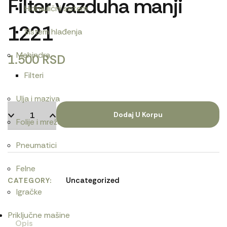
Filter vazduha manji
Hidraulični sistem
1221
Sistem hlađenja
Mahindra
1.500
RSD
Filteri
Ulja i maziva
Dodaj U Korpu
Folije i mreže
Pneumatici
Felne
Uncategorized
CATEGORY
Igračke
Priključne mašine
Opis