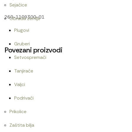
Sejačice
260-1109300-01
Obrada zemlje
Plugovi
Gruberi
Povezani proizvodi
Setvospremači
Tanjirače
Cev goriva T40
Zaptivač poklopca diferencijala 
Valjci
600
RSD
Podrivači
Prikolice
Centrifugalni filter menjača 1025
Cev gumena 7
Zaštita bilja
21.600
RSD
600
RSD