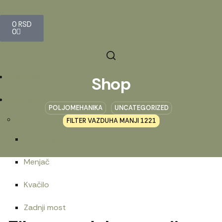
0
RSD
0
Početna
Shop
Prodavnica
POLJOMEHANIKA
UNCATEGORIZED
Belarus
FILTER VAZDUHA MANJI 1221
Motorna grupa
Menjač
Kvačilo
Zadnji most