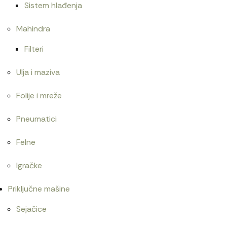
Sistem hlađenja
Mahindra
Filteri
Ulja i maziva
Folije i mreže
Pneumatici
Felne
Igračke
Priključne mašine
Sejačice