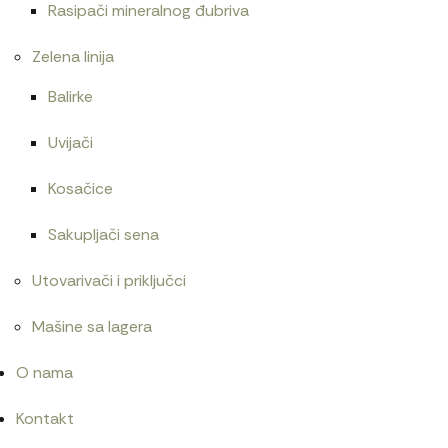
Rasipači mineralnog đubriva
Zelena linija
Balirke
Uvijači
Kosačice
Sakupljači sena
Utovarivači i priključci
Mašine sa lagera
O nama
Kontakt