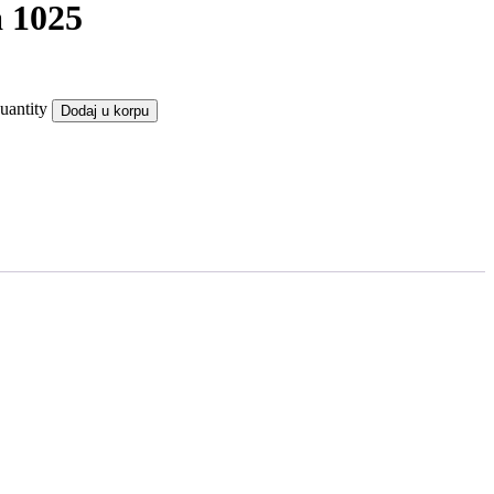
a 1025
uantity
Dodaj u korpu