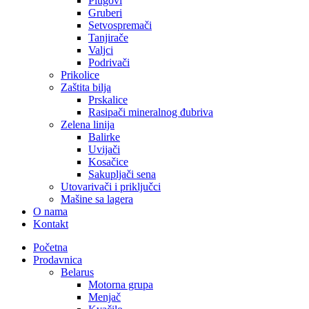
Plugovi
Gruberi
Setvospremači
Tanjirače
Valjci
Podrivači
Prikolice
Zaštita bilja
Prskalice
Rasipači mineralnog đubriva
Zelena linija
Balirke
Uvijači
Kosačice
Sakupljači sena
Utovarivači i priključci
Mašine sa lagera
O nama
Kontakt
Početna
Prodavnica
Belarus
Motorna grupa
Menjač