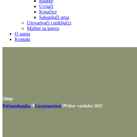
Balirke
Uvijači
Kosačice
Sakupljači sena
Utovarivači i priključci
Mašine sa lagera
O nama
Kontakt
Shop
Poljomehanika
Uncategorized
Filter vazduha 1025