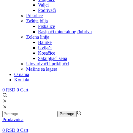
Valjci
Podrivači
Prikolice
Zaštita bilja
Prskalice
Rasipači mineralnog đubriva
Zelena linija
Balirke
Uvijači
Kosačice
Sakupljači sena
Utovarivači i priključci
Mašine sa lagera
O nama
Kontakt
0
RSD
0
Cart
Prodavnica
0
RSD
0
Cart