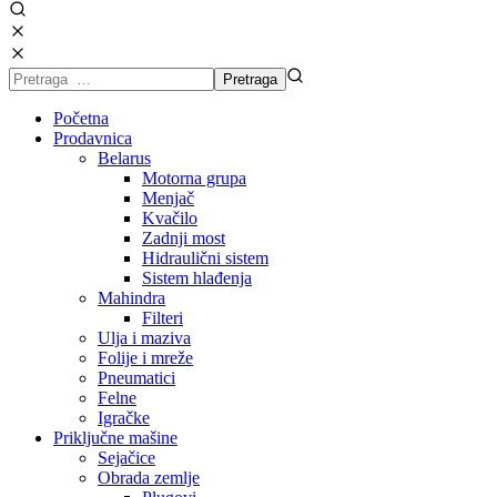
Početna
Prodavnica
Belarus
Motorna grupa
Menjač
Kvačilo
Zadnji most
Hidraulični sistem
Sistem hlađenja
Mahindra
Filteri
Ulja i maziva
Folije i mreže
Pneumatici
Felne
Igračke
Priključne mašine
Sejačice
Obrada zemlje