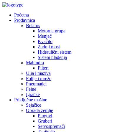
Početna
Prodavnica
Belarus
Motorna grupa
Menjač
Kvačilo
Zadnji most
Hidraulični sistem
Sistem hlađenja
Mahindra
Filteri
Ulja i maziva
Folije i mreže
Pneumatici
Felne
Igračke
Priključne mašine
Sejačice
Obrada zemlje
Plugovi
Gruberi
Setvospremači
Tanjirače