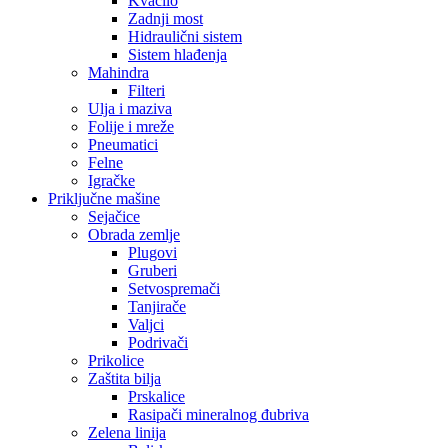
Kvačilo
Zadnji most
Hidraulični sistem
Sistem hlađenja
Mahindra
Filteri
Ulja i maziva
Folije i mreže
Pneumatici
Felne
Igračke
Priključne mašine
Sejačice
Obrada zemlje
Plugovi
Gruberi
Setvospremači
Tanjirače
Valjci
Podrivači
Prikolice
Zaštita bilja
Prskalice
Rasipači mineralnog đubriva
Zelena linija