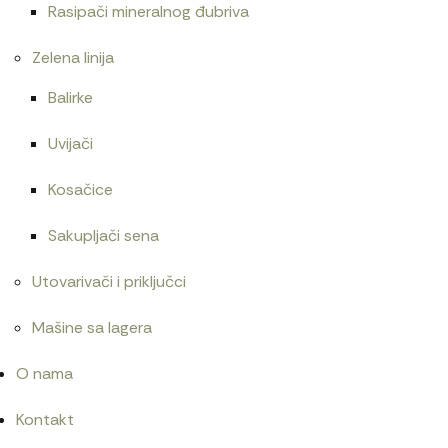
Rasipači mineralnog đubriva
Zelena linija
Balirke
Uvijači
Kosačice
Sakupljači sena
Utovarivači i priključci
Mašine sa lagera
O nama
Kontakt