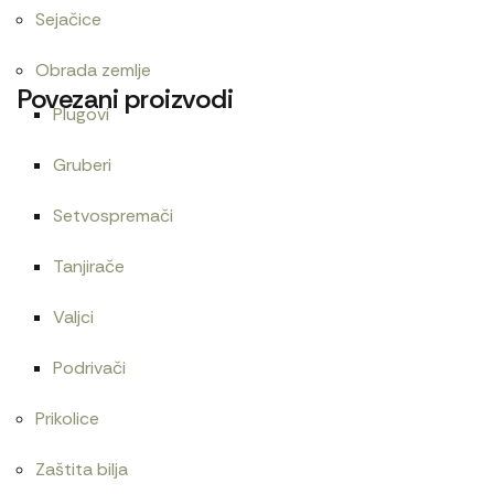
Sejačice
Obrada zemlje
Povezani proizvodi
Plugovi
Gruberi
Cev goriva T25 1104190
Agip HYDROIL GF 32. 18
Setvospremači
480
RSD
6.480
RSD
Tanjirače
Valjci
Cev 30×350
Zaptivač poklopca diferencijala 
Podrivači
240
RSD
Prikolice
Zaštita bilja