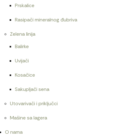
Prskalice
Rasipači mineralnog đubriva
Zelena linija
Balirke
Uvijači
Kosačice
Sakupljači sena
Utovarivači i priključci
Mašine sa lagera
O nama