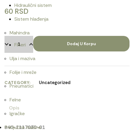
Hidraulični sistem
60
RSD
Sistem hlađenja
Mahindra
Dodaj U Korpu
Filteri
Ulja i maziva
Folije i mreže
Uncategorized
CATEGORY
Pneumatici
Felne
Opis
Igračke
840-1117030-01
Priključne mašine