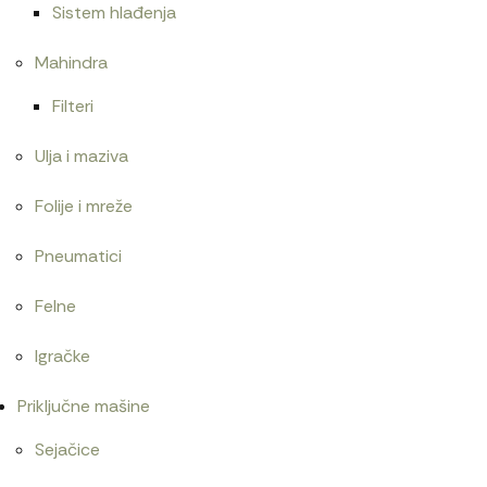
Sistem hlađenja
Mahindra
Filteri
Ulja i maziva
Folije i mreže
Pneumatici
Felne
Igračke
Priključne mašine
Sejačice