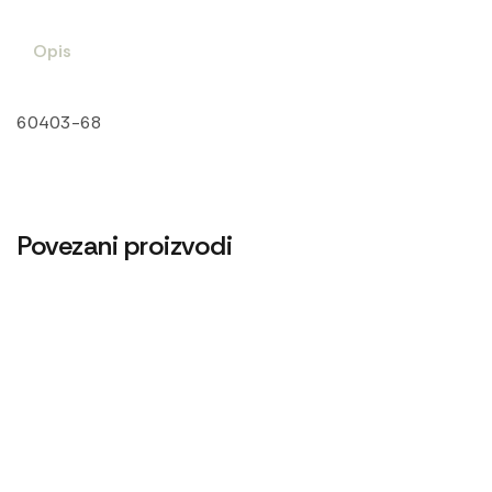
Opis
60403-68
Povezani proizvodi
Cev gumena 70×82
Cev blokade kratka
600
RSD
1.620
RSD