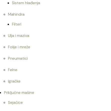
Sistem hlađenja
Mahindra
Filteri
Ulja i maziva
Folije i mreže
Pneumatici
Felne
Igračke
Priključne mašine
Sejačice