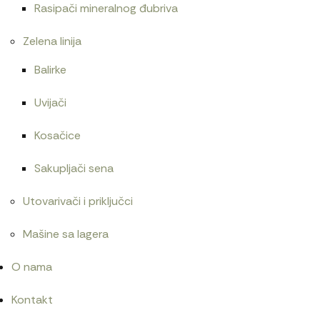
Rasipači mineralnog đubriva
Zelena linija
Balirke
Uvijači
Kosačice
Sakupljači sena
Utovarivači i priključci
Mašine sa lagera
O nama
Kontakt