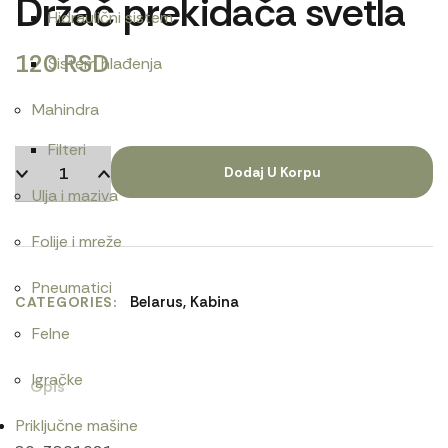
Držač prekidača svetla
Hidraulični sistem
120
RSD
Sistem hlađenja
Mahindra
Filteri
Dodaj U Korpu
Ulja i maziva
Folije i mreže
Pneumatici
Belarus
,
Kabina
CATEGORIES
Felne
Igračke
Opis
Priključne mašine