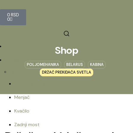
0
RSD
0
Početna
Shop
Prodavnica
POLJOMEHANIKA
BELARUS
KABINA
Belarus
DRŽAČ PREKIDAČA SVETLA
Motorna grupa
Menjač
Kvačilo
Zadnji most