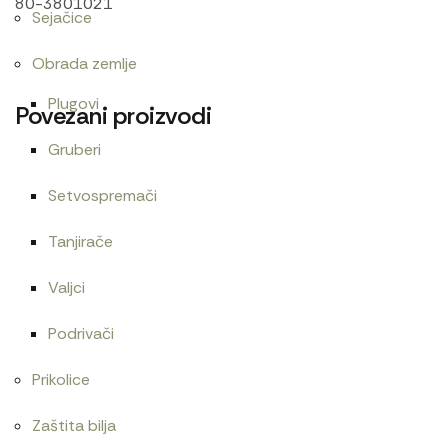
80-3801021
Sejačice
Obrada zemlje
Plugovi
Povezani proizvodi
Gruberi
Setvospremači
Ac pumpa 1221.3 Motorpal
Guma menjača
14.400
RSD
Tanjirače
Valjci
Podrivači
Alnaser 24V
Ac pumpa
Prikolice
18.000
RSD
2.700
RSD
Zaštita bilja