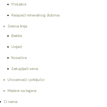
Prskalice
Rasipači mineralnog đubriva
Zelena linija
Balirke
Uvijači
Kosačice
Sakupljači sena
Utovarivači i priključci
Mašine sa lagera
O nama