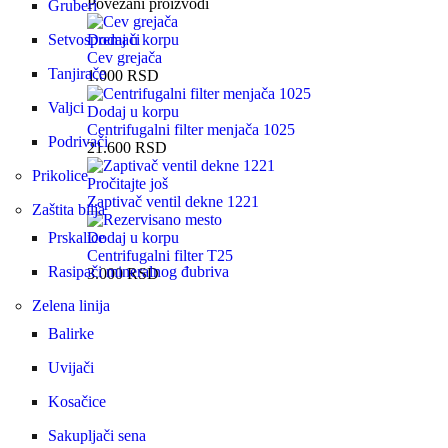
Povezani proizvodi
Gruberi
Setvospremači
Dodaj u korpu
Cev grejača
Tanjirače
1.000
RSD
Valjci
Dodaj u korpu
Centrifugalni filter menjača 1025
Podrivači
21.600
RSD
Prikolice
Pročitajte još
Zaptivač ventil dekne 1221
Zaštita bilja
Prskalice
Dodaj u korpu
Centrifugalni filter T25
Rasipači mineralnog đubriva
3.000
RSD
Zelena linija
Balirke
Uvijači
Kosačice
Sakupljači sena