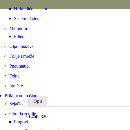
Hidraulični sistem
Sistem hlađenja
Mahindra
Filteri
Ulja i maziva
Folije i mreže
Pneumatici
Felne
Igračke
Priključne mašine
Opis
Sejačice
Obrada zemlje
70-4605320
Plugovi