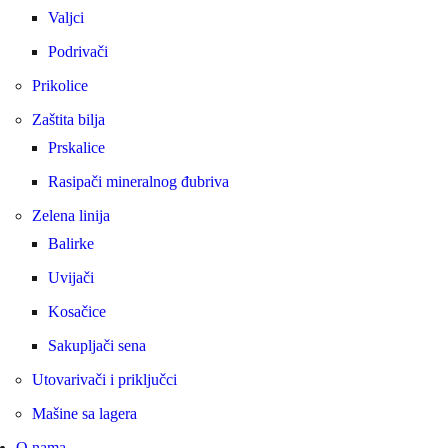
Valjci
Podrivači
Prikolice
Zaštita bilja
Prskalice
Rasipači mineralnog đubriva
Zelena linija
Balirke
Uvijači
Kosačice
Sakupljači sena
Utovarivači i priključci
Mašine sa lagera
O nama