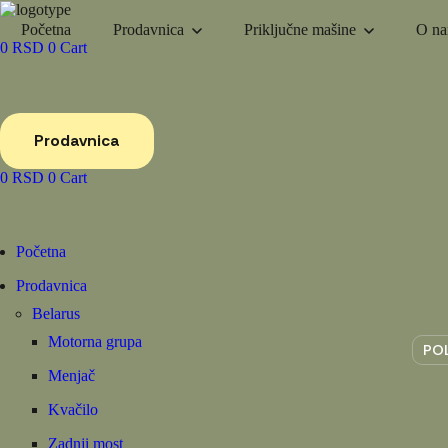
Početna
Prodavnica
Priključne mašine
O n
0
RSD
0
Cart
Prodavnica
0
RSD
0
Cart
Početna
Prodavnica
Belarus
Motorna grupa
PO
Menjač
Kvačilo
Zadnji most