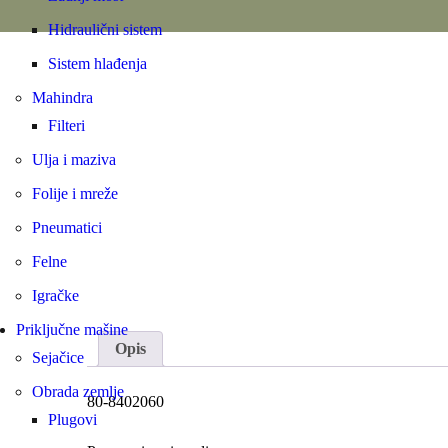
Hidraulični sistem
Sistem hlađenja
Mahindra
Filteri
Ulja i maziva
Folije i mreže
Pneumatici
Felne
Igračke
Priključne mašine
Opis
Sejačice
Obrada zemlje
80-8402060
Plugovi