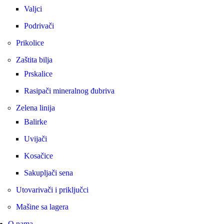
Valjci
Podrivači
Prikolice
Zaštita bilja
Prskalice
Rasipači mineralnog đubriva
Zelena linija
Balirke
Uvijači
Kosačice
Sakupljači sena
Utovarivači i priključci
Mašine sa lagera
O nama