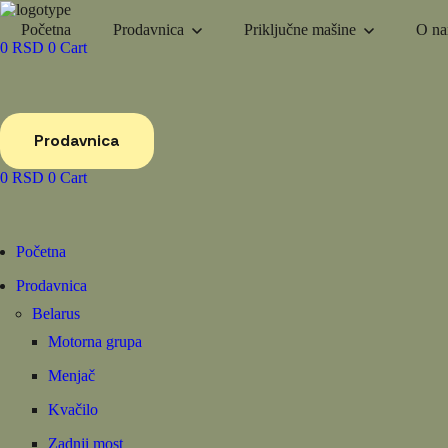
Početna
Prodavnica
Priključne mašine
O n
0
RSD
0
Cart
Prodavnica
0
RSD
0
Cart
Početna
Prodavnica
Belarus
Motorna grupa
Menjač
Kvačilo
Zadnji most