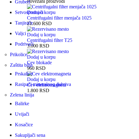
Povezani proizvodi
Gruberi
Setvospremači
Dodaj u korpu
Centrifugalni filter menjača 1025
Tanjirače
21.600
RSD
Valjci
Dodaj u korpu
Centrifugalni filter T25
Podrivači
3.000
RSD
Prikolice
Dodaj u korpu
Cev blokade
Zaštita bilja
960
RSD
Prskalice
Dodaj u korpu
Rasipači mineralnog đubriva
Cev elektromagneta
1.800
RSD
Zelena linija
Balirke
Uvijači
Kosačice
Sakupljači sena