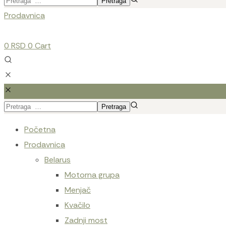
Prodavnica
0
RSD
0
Cart
Početna
Prodavnica
Belarus
Motorna grupa
Menjač
Kvačilo
Zadnji most