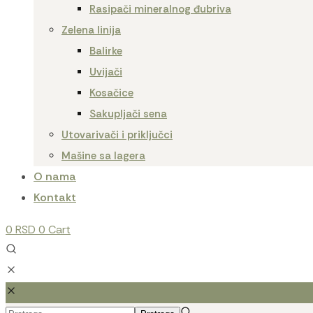
Rasipači mineralnog đubriva
Zelena linija
Balirke
Uvijači
Kosačice
Sakupljači sena
Utovarivači i priključci
Mašine sa lagera
O nama
Kontakt
0
RSD
0
Cart