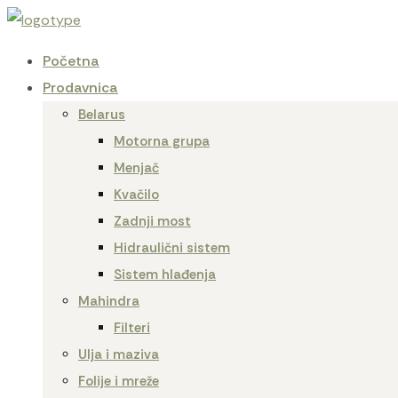
Početna
Prodavnica
Belarus
Motorna grupa
Menjač
Kvačilo
Zadnji most
Hidraulični sistem
Sistem hlađenja
Mahindra
Filteri
Ulja i maziva
Folije i mreže