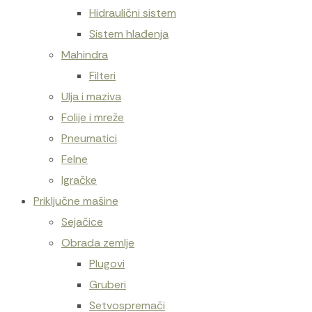
Hidraulični sistem
Sistem hlađenja
Mahindra
Filteri
Ulja i maziva
Folije i mreže
Pneumatici
Felne
Igračke
Priključne mašine
Sejačice
Obrada zemlje
Plugovi
Gruberi
Setvospremači