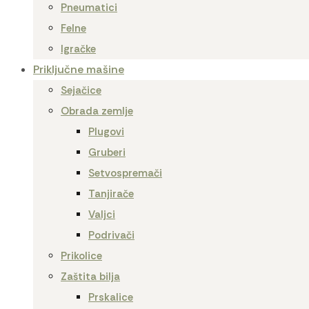
Pneumatici
Felne
Igračke
Priključne mašine
Sejačice
Obrada zemlje
Plugovi
Gruberi
Setvospremači
Tanjirače
Valjci
Podrivači
Prikolice
Zaštita bilja
Prskalice