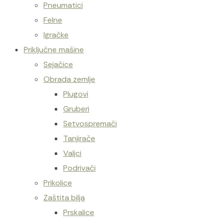
Pneumatici
Felne
Igračke
Priključne mašine
Sejačice
Obrada zemlje
Plugovi
Gruberi
Setvospremači
Tanjirače
Valjci
Podrivači
Prikolice
Zaštita bilja
Prskalice