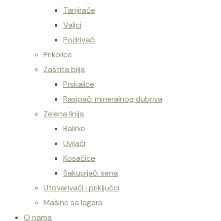
Tanjirače
Valjci
Podrivači
Prikolice
Zaštita bilja
Prskalice
Rasipači mineralnog đubriva
Zelena linija
Balirke
Uvijači
Kosačice
Sakupljači sena
Utovarivači i priključci
Mašine sa lagera
O nama