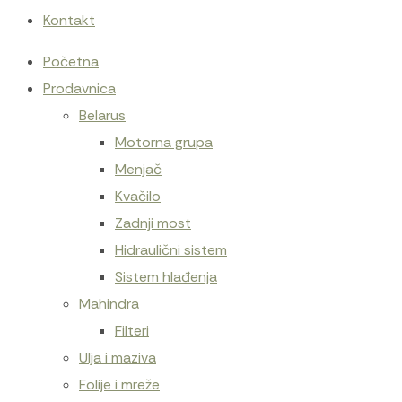
Kontakt
Početna
Prodavnica
Belarus
Motorna grupa
Menjač
Kvačilo
Zadnji most
Hidraulični sistem
Sistem hlađenja
Mahindra
Filteri
Ulja i maziva
Folije i mreže