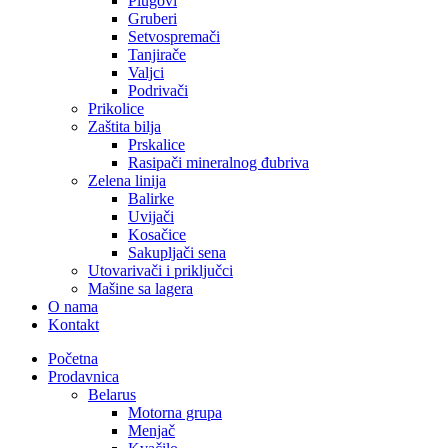
Plugovi
Gruberi
Setvospremači
Tanjirače
Valjci
Podrivači
Prikolice
Zaštita bilja
Prskalice
Rasipači mineralnog đubriva
Zelena linija
Balirke
Uvijači
Kosačice
Sakupljači sena
Utovarivači i priključci
Mašine sa lagera
O nama
Kontakt
Početna
Prodavnica
Belarus
Motorna grupa
Menjač