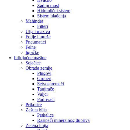
Kvačilo
Zadnji most
Hidraulični sistem
Sistem hlađenja
Mahindra
Filteri
Ulja i maziva
Folije i mreže
Pneumatici
Felne
Igračke
Priključne mašine
Sejačice
Obrada zemlje
Plugovi
Gruberi
Setvospremači
Tanjirače
Valjci
Podrivači
Prikolice
Zaštita bilja
Prskalice
Rasipači mineralnog đubriva
Zelena linija