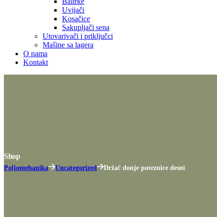
Balirke
Uvijači
Kosačice
Sakupljači sena
Utovarivači i priključci
Mašine sa lagera
O nama
Kontakt
Shop
Poljomehanika
Uncategorized
Držač donje poteznice desni