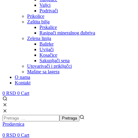
Valjci
Podrivači
Prikolice
Zaštita bilja
Prskalice
Rasipači mineralnog đubriva
Zelena linija
Balirke
Uvijači
Kosačice
Sakupljači sena
Utovarivači i priključci
Mašine sa lagera
O nama
Kontakt
0
RSD
0
Cart
Prodavnica
0
RSD
0
Cart