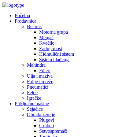
Početna
Prodavnica
Belarus
Motorna grupa
Menjač
Kvačilo
Zadnji most
Hidraulični sistem
Sistem hlađenja
Mahindra
Filteri
Ulja i maziva
Folije i mreže
Pneumatici
Felne
Igračke
Priključne mašine
Sejačice
Obrada zemlje
Plugovi
Gruberi
Setvospremači
Tanjirače