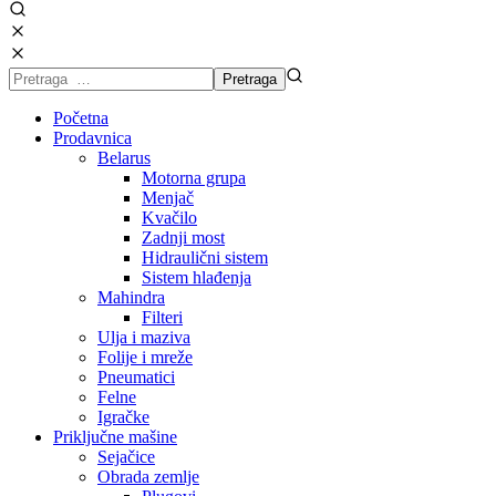
Početna
Prodavnica
Belarus
Motorna grupa
Menjač
Kvačilo
Zadnji most
Hidraulični sistem
Sistem hlađenja
Mahindra
Filteri
Ulja i maziva
Folije i mreže
Pneumatici
Felne
Igračke
Priključne mašine
Sejačice
Obrada zemlje