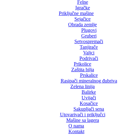
Felne
Igračke
Priključne mašine
Sejačice
Obrada zemlje
Plugovi
Gruberi
Setvospremači
Tanjirače
Valjci
Podrivači
Prikolice
Zaštita bilja
Prskalice
Rasipači mineralnog đubriva
Zelena linija
Balirke
Uvijači
Kosačice
Sakupljači sena
Utovarivači i priključci
Mašine sa lagera
O nama
Kontakt