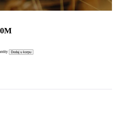
40M
ntity
Dodaj u korpu