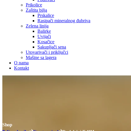
Prikolice
Zaštita bilja
Prskalice
Rasipači mineralnog đubriva
Zelena linija
Balirke
Uvijači
Kosačice
Sakupljači sena
Utovarivači i priključci
Mašine sa lagera
O nama
Kontakt
Shop