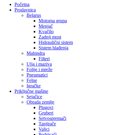
Početna
Prodavnica
Belarus
Motorna grupa
Menjač
Kvačilo
Zadnji most
Hidraulični sistem
Sistem hlađenja
Mahindra
Filteri
Ulja i maziva
Folije i mreže
Pneumatici
Felne
Igračke
Priključne mašine
Sejačice
Obrada zemlje
Plugovi
Gruberi
Setvospremači
Tanjirače
Valjci
Podrivači