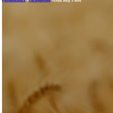
Poljomehanika
Uncategorized
Druk ležaj T-40M