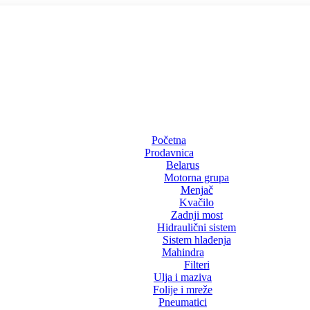
Početna
Prodavnica
Belarus
Motorna grupa
Menjač
Kvačilo
Zadnji most
Hidraulični sistem
Sistem hlađenja
Mahindra
Filteri
Ulja i maziva
Folije i mreže
Pneumatici