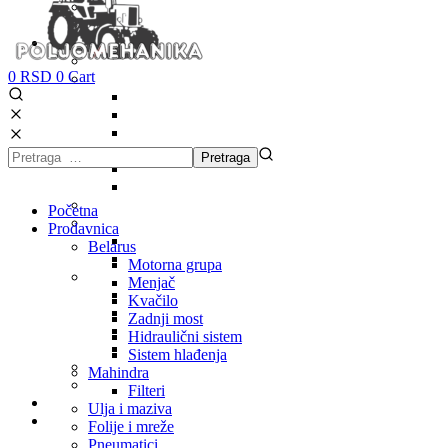
0
RSD
0
Cart
Početna
Prodavnica
Belarus
Motorna grupa
Menjač
Kvačilo
Zadnji most
Hidraulični sistem
Sistem hlađenja
Mahindra
Filteri
Ulja i maziva
Folije i mreže
Pneumatici