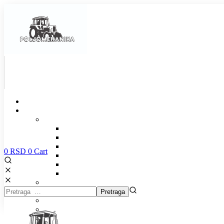
0
RSD
0
Cart