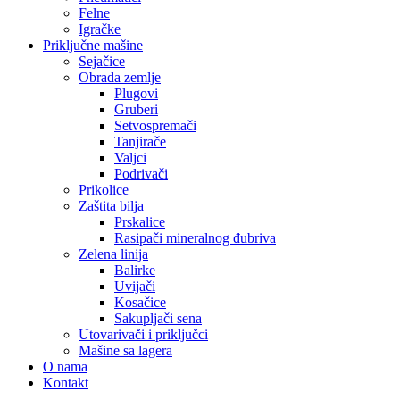
Felne
Igračke
Priključne mašine
Sejačice
Obrada zemlje
Plugovi
Gruberi
Setvospremači
Tanjirače
Valjci
Podrivači
Prikolice
Zaštita bilja
Prskalice
Rasipači mineralnog đubriva
Zelena linija
Balirke
Uvijači
Kosačice
Sakupljači sena
Utovarivači i priključci
Mašine sa lagera
O nama
Kontakt