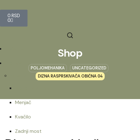
0
RSD
0
Početna
Shop
Prodavnica
POLJOMEHANIKA
UNCATEGORIZED
Belarus
DIZNA RASPRSKIVAČA OBIČNA 04
Motorna grupa
Menjač
Kvačilo
Zadnji most