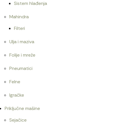
Sistem hlađenja
Mahindra
Filteri
Ulja i maziva
Folije i mreže
Pneumatici
Felne
Igračke
Priključne mašine
Sejačice