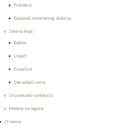
Prskalice
Rasipači mineralnog đubriva
Zelena linija
Balirke
Uvijači
Kosačice
Sakupljači sena
Utovarivači i priključci
Mašine sa lagera
O nama