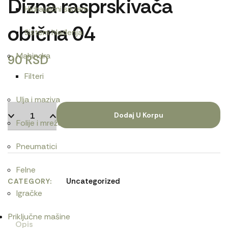
Dizna rasprskivača
Hidraulični sistem
obična 04
Sistem hlađenja
Mahindra
90
RSD
Filteri
Ulja i maziva
Dodaj U Korpu
Folije i mreže
Pneumatici
Felne
Uncategorized
CATEGORY
Igračke
Priključne mašine
Opis