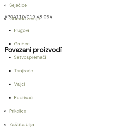
Sejačice
AP04110/019 48 064
Obrada zemlje
Plugovi
Gruberi
Povezani proizvodi
Setvospremači
Tanjirače
Cev goriva T25 1104450
Cev goriva T40
Valjci
480
RSD
600
RSD
Podrivači
Prikolice
Cev grejača
Cev elektromagneta
Zaštita bilja
1.000
RSD
1.800
RSD