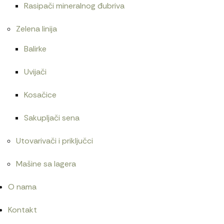
Rasipači mineralnog đubriva
Zelena linija
Balirke
Uvijači
Kosačice
Sakupljači sena
Utovarivači i priključci
Mašine sa lagera
O nama
Kontakt